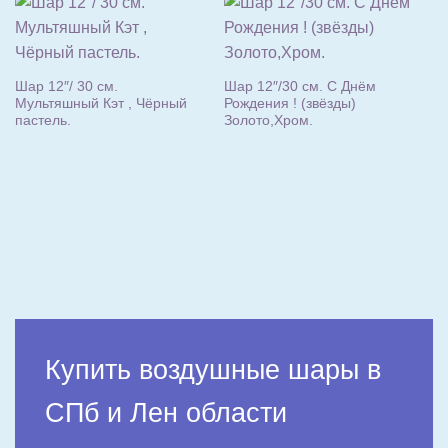
Шар 12″/ 30 см.
Шар 12″/30 см. С Днём
Мультяшный Кэт , Чёрный
Рождения ! (звёзды)
пастель.
Золото,Хром.
Ша
Пр
па
Купить воздушные шары в
СПб и Лен области