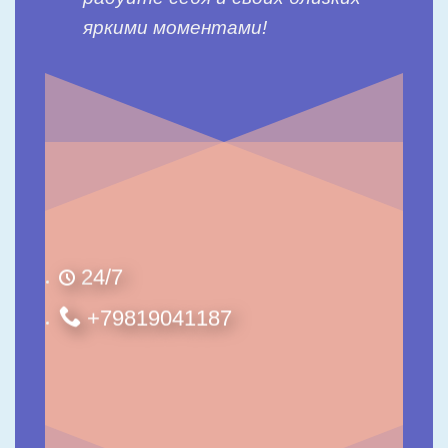
яркими моментами!
24/7
+79819041187