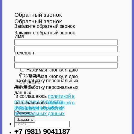
Обратный звонок
Обратный звонок
Закажите обратный звонок
Закажите обратный звонок
Имя
Имя
Телефон
Телефон
Нажимая кнопку, я даю
Согласие
Нажимая кнопку, я даю
на обработку персональных
Согласие
данных
на обработку персональных
данных
и соглашаюсь
политикой в
отношении обработки
и соглашаюсь
политикой в
персональных данных
отношении обработки
персональных данных
Искать:
+7 (981) 9041187