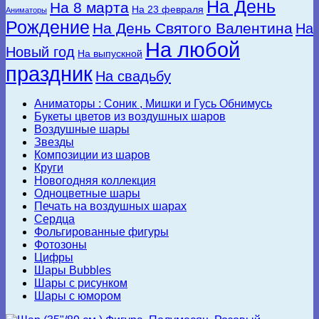
На День
На 8 марта
На 23 февраля
Аниматоры
Рождение
На День Святого Валентина
На
На любой
Новый год
На выпускной
праздник
На свадьбу
Аниматоры : Соник , Мишки и Гусь Обнимусь
Букеты цветов из воздушных шаров
Воздушные шары
Звезды
Композиции из шаров
Круги
Новогодняя коллекция
Одноцветные шары
Печать на воздушных шарах
Сердца
Фольгированные фигуры
Фотозоны
Цифры
Шары Bubbles
Шары с рисунком
Шары с юмором