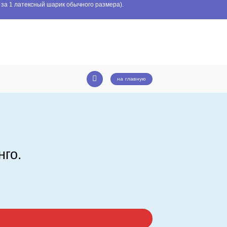
 за 1 латексный шарик обычного размера).
на главную
нго.