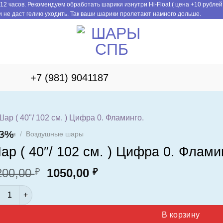
12 часов. Рекомендуем обработать шарики изнутри Hi-Float ( цена +10 рублей
 не даст гелию уходить. Так ваши шарики пролетают намного дольше.
+7 (981) 9041187
13%
авная
/
Воздушные шары
ар ( 40″/ 102 см. ) Цифра 0. Флами
Первоначальная
Текущая
200,00
1050,00
₽
₽
цена
цена:
ичество товара Шар ( 40"/ 102 см. ) Цифра 0. Фламинго.
составляла
1050,00 ₽.
1200,00 ₽.
В корзину