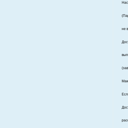
Нас
(Па
не 
Дос
вып
(за
Мак
Есл
Дос
рас