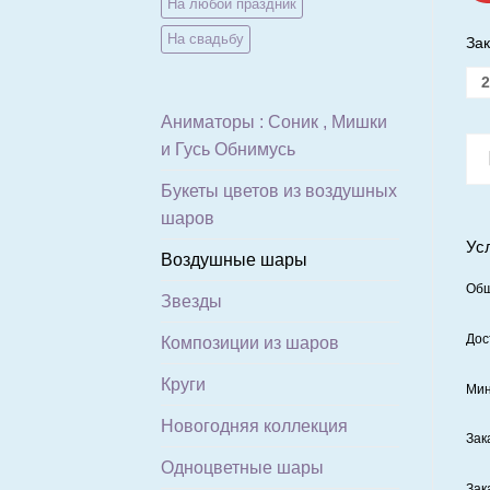
На любой праздник
На свадьбу
Зак
2
Аниматоры : Соник , Мишки
и Гусь Обнимусь
Букеты цветов из воздушных
шаров
Ус
Воздушные шары
Общ
Звезды
Дос
Композиции из шаров
Круги
Мин
Новогодняя коллекция
Зак
Одноцветные шары
Зак