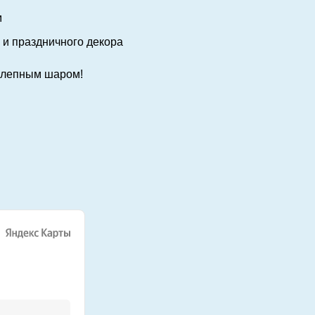
м
 и праздничного декора
колепным шаром!