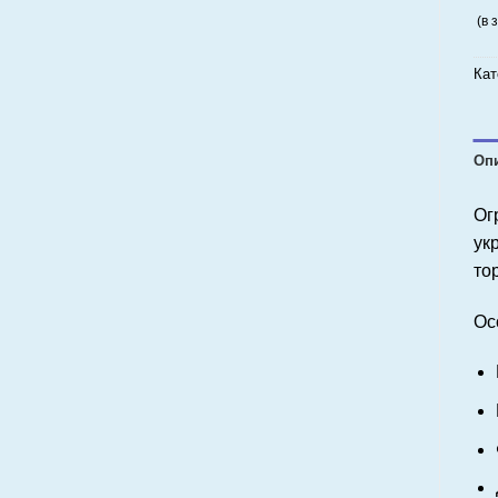
(в 
Кат
Оп
Ог
ук
то
Ос