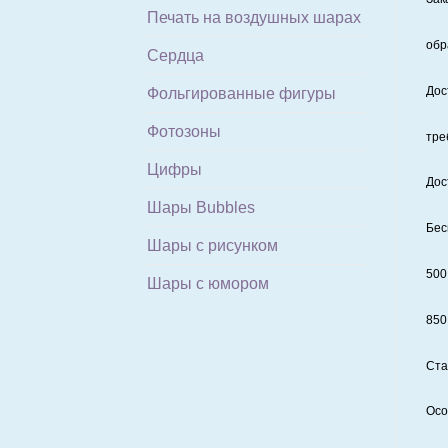
Печать на воздушных шарах
обр
Сердца
Дос
Фольгированные фигуры
Фотозоны
тре
Цифры
Дос
Шары Bubbles
Бес
Шары с рисунком
500
Шары с юмором
850
Ста
Осо