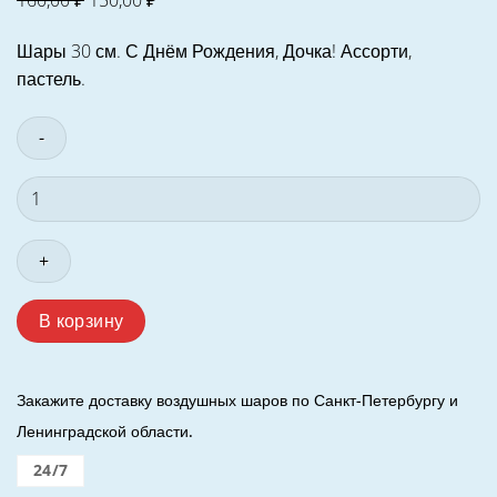
160,00
₽
150,00
₽
цена
цена:
Шары 30 см. С Днём Рождения, Дочка! Ассорти,
составляла
150,00 ₽.
пастель.
160,00 ₽.
Количество
товара
Шар
(12"/30
см.)
С
В корзину
Днём
Рождения,
Дочка!
Закажите доставку воздушных шаров по Санкт-Петербургу и
Ассорти.
Ленинградской области.
24/7