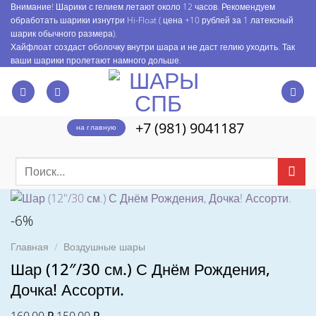
Skip
Внимание! Шарики с гелием летают около 12 часов. Рекомендуем
обработать шарики изнутри Hi-Float ( цена +10 рублей за 1 латексный
to
шарик обычного размера).
content
Хайфлоат создаст оболочку внутри шара и не даст гелию уходить. Так
ваши шарики пролетают намного дольше.
+7 (981) 9041187
на главную
Искать:
-6%
Главная
/
Воздушные шары
Шар (12″/30 см.) С Днём Рождения,
Дочка! Ассорти.
Первоначальная
Текущая