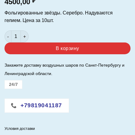
4500,00
₽
Фольгированные звёзды. Серебро. Надуваются
гелием. Цена за 10шт.
Количество товара Фольгированные звёзды 18"/46см. Сереб
Alternative:
В корзину
Закажите доставку воздушных шаров по Санкт-Петербургу и
Ленинградской области.
24/7
+79819041187
Условия доставки