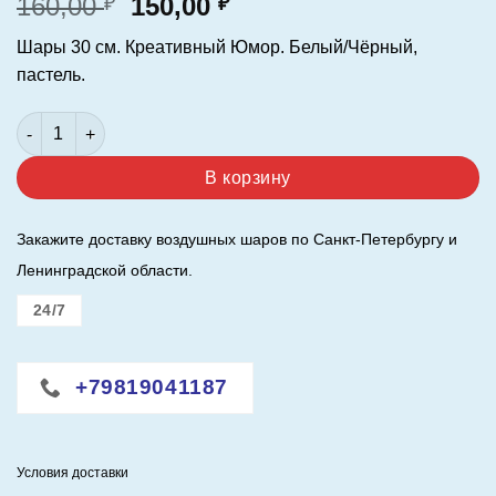
Первоначальная
Текущая
160,00
150,00
₽
₽
цена
цена:
Шары 30 см. Креативный Юмор. Белый/Чёрный,
составляла
150,00 ₽.
пастель.
160,00 ₽.
Количество товара Шар (12"/30 см.) Креативный Юмор. Бе
В корзину
Закажите доставку воздушных шаров по Санкт-Петербургу и
Ленинградской области.
24/7
+79819041187
Условия доставки