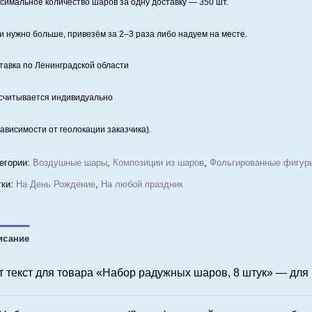
симальное количество шаров за одну доставку — 350 шт.
и нужно больше, привезём за 2–3 раза либо надуем на месте.
тавка по Ленинградской области
считывается индивидуально
зависимости от геолокации заказчика).
егории:
Воздушные шары
,
Композиции из шаров
,
Фольгированные фигур
ки:
На День Рождение
,
На любой праздник
исание
т текст для товара
«Набор радужных шаров, 8 штук»
— для 