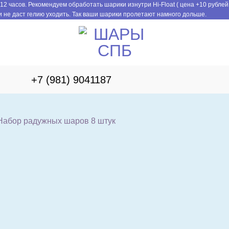
12 часов. Рекомендуем обработать шарики изнутри Hi-Float ( цена +10 рублей
 не даст гелию уходить. Так ваши шарики пролетают намного дольше.
+7 (981) 9041187