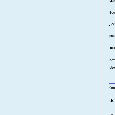
Мак
Есл
Дос
рас
(в 
Кат
Мет
Оп
Во