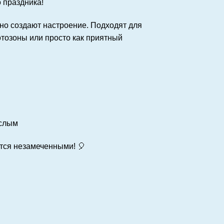
 праздника!
о создают настроение. Подходят для
отозоны или просто как приятный
ослым
утся незамеченными! 🎈