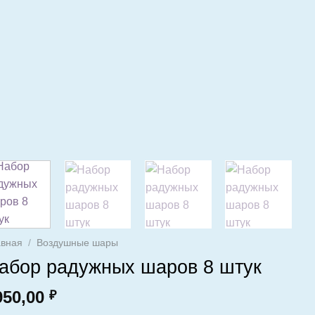
авная
/
Воздушные шары
абор радужных шаров 8 штук
950,00
₽