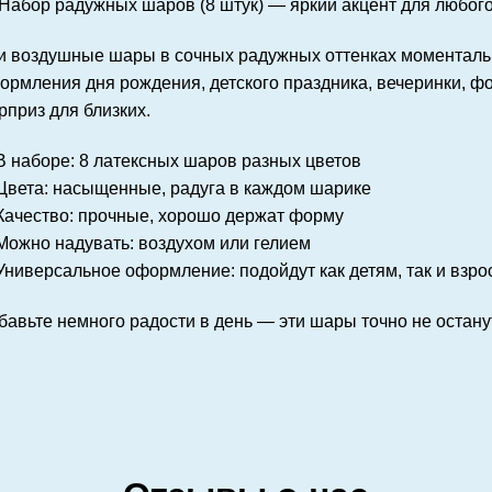
Набор радужных шаров (8 штук)
— яркий акцент для любого
и воздушные шары в сочных радужных оттенках моментальн
ормления дня рождения, детского праздника, вечеринки, ф
рприз для близких.
В наборе:
8 латексных шаров разных цветов
Цвета:
насыщенные, радуга в каждом шарике
Качество:
прочные, хорошо держат форму
Можно надувать:
воздухом или гелием
Универсальное оформление:
подойдут как детям, так и взр
бавьте немного радости в день — эти шары точно не остан