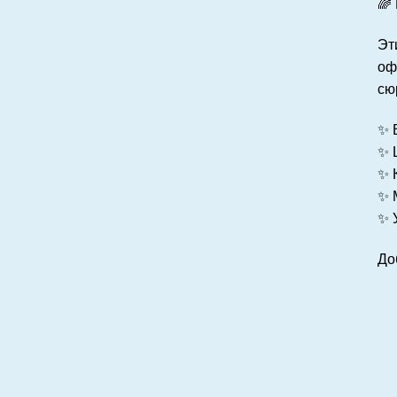
🌈
Эт
оф
сю
✨
✨
✨
✨
✨
До