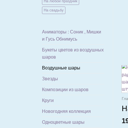
На любой праздник
На свадьбу
Аниматоры : Соник , Мишки
и Гусь Обнимусь
Букеты цветов из воздушных
шаров
Воздушные шары
Звезды
Композиции из шаров
Гл
Круги
Н
Новогодняя коллекция
1
Одноцветные шары