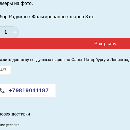
змеры на фото.
бор Радужных Фольгированных шаров 8 шт.
личество товара Набор радужных шаров 8 штук
В корзину
ажите доставку воздушных шаров по Санкт-Петербургу и Ленинград
4/7
+79819041187
ловия доставки
ие условия: