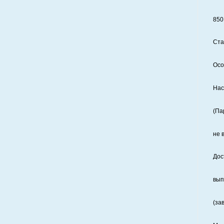
850
Ста
Осо
Нас
(Па
не 
Дос
вып
(за