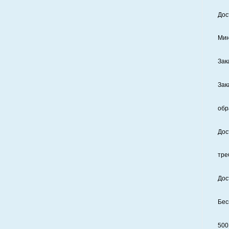
Дос
Мин
Зак
Зак
обр
Дос
тре
Дос
Бес
500