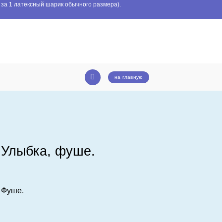
 за 1 латексный шарик обычного размера).
на главную
 Улыбка, фуше.
 Фуше.
фуше.