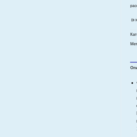
рас
(в 
Кат
Мет
Оп