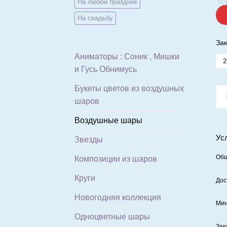
На любой праздник
На свадьбу
Зак
Аниматоры : Соник , Мишки
2
и Гусь Обнимусь
Букеты цветов из воздушных
шаров
Воздушные шары
Ус
Звезды
Общ
Композиции из шаров
Круги
Дос
Новогодняя коллекция
Мин
Одноцветные шары
Зак