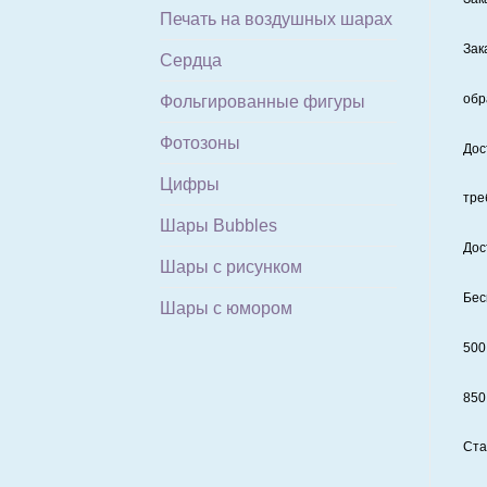
Печать на воздушных шарах
Зак
Сердца
обр
Фольгированные фигуры
Фотозоны
Дос
Цифры
тре
Шары Bubbles
Дос
Шары с рисунком
Бес
Шары с юмором
500
850
Ста