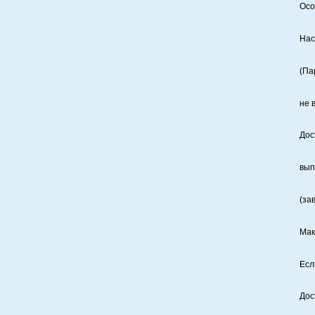
Осо
Нас
(Па
не 
Дос
вып
(за
Мак
Есл
Дос