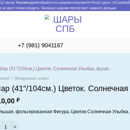
12 часов. Рекомендуем обработать шарики изнутри Hi-Float ( цена +10 рублей
 не даст гелию уходить. Так ваши шарики пролетают намного дольше.
+7 (981) 9041187
авная
/
Воздушные шары
ар (41″/104см.) Цветок. Солнечная
10,00
₽
льшая, фольгированная Фигура. Цветок Солнечная Улыбка.
ичество товара Шар (41"/104см.) Цветок. Солнечная Улыбка, 