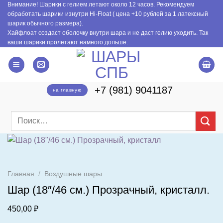
Внимание! Шарики с гелием летают около 12 часов. Рекомендуем
Skip
обработать шарики изнутри Hi-Float ( цена +10 рублей за 1 латексный
to
шарик обычного размера).
content
Хайфлоат создаст оболочку внутри шара и не даст гелию уходить. Так
ваши шарики пролетают намного дольше.
+7 (981) 9041187
на главную
Искать:
Главная
/
Воздушные шары
Шар (18″/46 см.) Прозрачный, кристалл.
450,00
₽