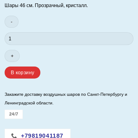
Шары 46 см. Прозрачный, кристалл.
Количество
товара
Шар
(18"/46
см.)
Прозрачный,
В корзину
кристалл.
Закажите доставку воздушных шаров по Санкт-Петербургу и
Ленинградской области.
24/7
+79819041187