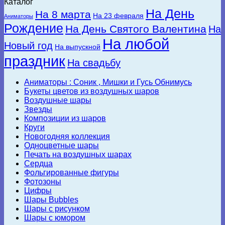
Каталог
На День
На 8 марта
На 23 февраля
Аниматоры
Рождение
На День Святого Валентина
На
На любой
Новый год
На выпускной
праздник
На свадьбу
Аниматоры : Соник , Мишки и Гусь Обнимусь
Букеты цветов из воздушных шаров
Воздушные шары
Звезды
Композиции из шаров
Круги
Новогодняя коллекция
Одноцветные шары
Печать на воздушных шарах
Сердца
Фольгированные фигуры
Фотозоны
Цифры
Шары Bubbles
Шары с рисунком
Шары с юмором