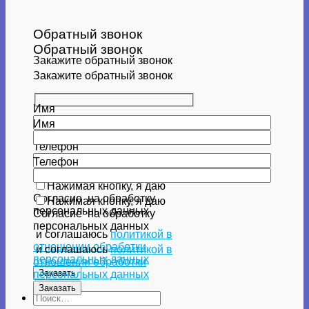
Обратный звонок
Обратный звонок
Закажите обратный звонок
Закажите обратный звонок
Имя
Имя
Телефон
Телефон
Нажимая кнопку, я даю
Согласие
на обработку
Нажимая кнопку, я даю
персональных данных
Согласие
на обработку
персональных данных
и соглашаюсь
политикой в
отношении обработки
и соглашаюсь
политикой в
персональных данных
отношении обработки
персональных данных
Искать: