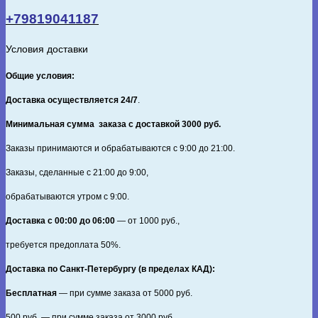
(яркие
+79819041187
снежинки).
Чёрный
Условия доставки
Общие условия:
Доставка осуществляется 24/7
.
Минимальная сумма заказа с доставкой 3000 руб.
Заказы принимаются и обрабатываются с 9:00 до 21:00.
Заказы, сделанные с 21:00 до 9:00,
обрабатываются утром с 9:00.
Доставка с 00:00 до 06:00
— от
1000
руб.,
требуется предоплата
50%
.
Доставка по Санкт‑Петербургу (в пределах КАД):
Бесплатная
— при сумме заказа от
5000
руб.
500
руб. — при сумме заказа от
3000
руб.