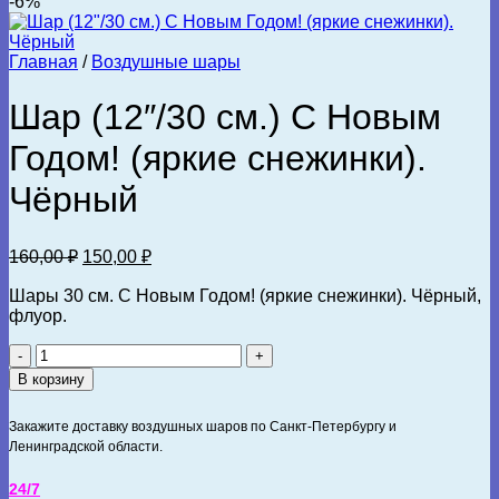
-6%
Главная
/
Воздушные шары
Шар (12″/30 см.) С Новым
Годом! (яркие снежинки).
Чёрный
Первоначальная
Текущая
160,00
₽
150,00
₽
цена
цена:
составляла
Шары 30 см. С Новым Годом! (яркие снежинки). Чёрный,
150,00 ₽.
флуор.
160,00 ₽.
Количество
товара
В корзину
Шар
(12"/30
Закажите доставку воздушных шаров по Санкт-Петербургу и
см.)
Ленинградской области.
С
Новым
24/7
Годом!