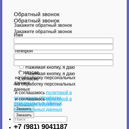
Обратный звонок
Обратный звонок
Закажите обратный звонок
Закажите обратный звонок
Имя
Имя
Телефон
Телефон
Нажимая кнопку, я даю
Согласие
Нажимая кнопку, я даю
на обработку персональных
Согласие
данных
на обработку персональных
данных
и соглашаюсь
политикой в
отношении обработки
и соглашаюсь
политикой в
персональных данных
отношении обработки
персональных данных
Искать:
+7 (981) 9041187