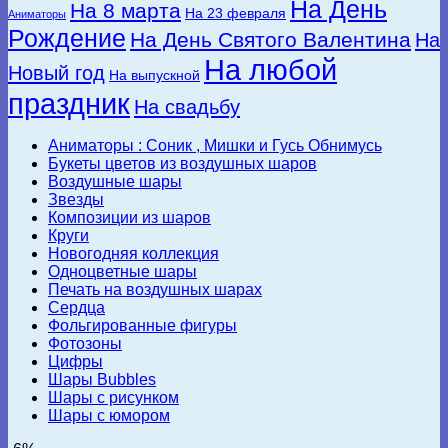
На День
На 8 марта
На 23 февраля
Аниматоры
Рождение
На День Святого Валентина
На
На любой
Новый год
На выпускной
праздник
На свадьбу
Аниматоры : Соник , Мишки и Гусь Обнимусь
Букеты цветов из воздушных шаров
Воздушные шары
Звезды
Композиции из шаров
Круги
Новогодняя коллекция
Одноцветные шары
Печать на воздушных шарах
Сердца
Фольгированные фигуры
Фотозоны
Цифры
Шары Bubbles
Шары с рисунком
Шары с юмором