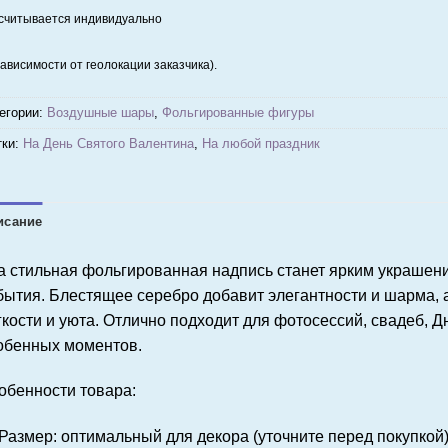
считывается индивидуально
зависимости от геолокации заказчика).
егории:
Воздушные шары
,
Фольгированные фигуры
ки:
На День Святого Валентина
,
На любой праздник
исание
а стильная фольгированная надпись станет ярким украшен
бытия. Блестящее серебро добавит элегантности и шарма,
гкости и уюта. Отлично подходит для фотосессий, свадеб, Д
обенных моментов.
обенности товара:
Размер: оптимальный для декора (уточните перед покупкой