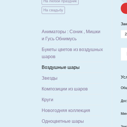
На любой праздник
На свадьбу
Зак
Аниматоры : Соник , Мишки
2
и Гусь Обнимусь
Букеты цветов из воздушных
шаров
Воздушные шары
Ус
Звезды
Общ
Композиции из шаров
Круги
Дос
Новогодняя коллекция
Мин
Одноцветные шары
Зак