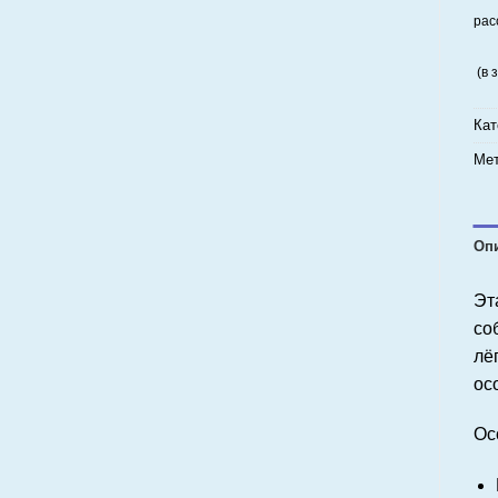
рас
(в 
Кат
Мет
Оп
Эт
со
лё
ос
Ос