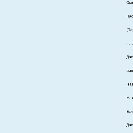
Осо
Нас
(Па
не 
Дос
вып
(за
Мак
Есл
Дос