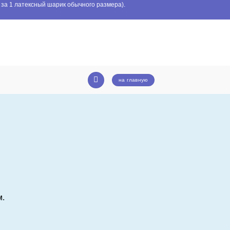
 за 1 латексный шарик обычного размера).
на главную
м.