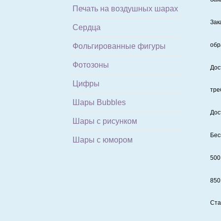
Печать на воздушных шарах
Зак
Сердца
обр
Фольгированные фигуры
Фотозоны
Дос
Цифры
тре
Шары Bubbles
Дос
Шары с рисунком
Бес
Шары с юмором
500
850
Ста