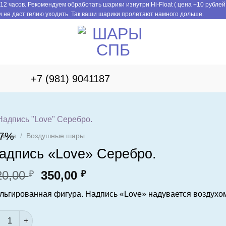
12 часов. Рекомендуем обработать шарики изнутри Hi-Float ( цена +10 рублей
 не даст гелию уходить. Так ваши шарики пролетают намного дольше.
+7 (981) 9041187
17%
авная
/
Воздушные шары
адпись «Love» Серебро.
Первоначальная
Текущая
20,00
350,00
₽
₽
цена
цена:
льгированная фигура. Надпись «Love» надувается воздухо
составляла
350,00 ₽.
420,00 ₽.
личество товара Надпись "Love" Серебро.