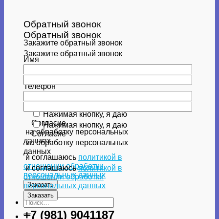
Обратный звонок
Обратный звонок
Закажите обратный звонок
Закажите обратный звонок
Имя
Имя
Телефон
Телефон
Нажимая кнопку, я даю
Согласие
Нажимая кнопку, я даю
на обработку персональных
Согласие
данных
на обработку персональных
данных
и соглашаюсь
политикой в
отношении обработки
и соглашаюсь
политикой в
персональных данных
отношении обработки
персональных данных
Искать:
+7 (981) 9041187