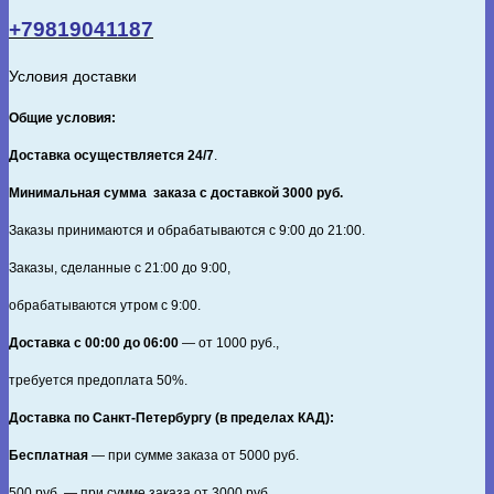
птицы
+79819041187
поют
тебе.
Ассорти.
Условия доставки
Общие условия:
Доставка осуществляется 24/7
.
Минимальная сумма заказа с доставкой 3000 руб.
Заказы принимаются и обрабатываются с 9:00 до 21:00.
Заказы, сделанные с 21:00 до 9:00,
обрабатываются утром с 9:00.
Доставка с 00:00 до 06:00
— от
1000
руб.,
требуется предоплата
50%
.
Доставка по Санкт‑Петербургу (в пределах КАД):
Бесплатная
— при сумме заказа от
5000
руб.
500
руб. — при сумме заказа от
3000
руб.