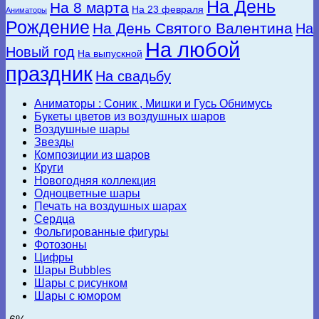
На День
На 8 марта
На 23 февраля
Аниматоры
Рождение
На День Святого Валентина
На
На любой
Новый год
На выпускной
праздник
На свадьбу
Аниматоры : Соник , Мишки и Гусь Обнимусь
Букеты цветов из воздушных шаров
Воздушные шары
Звезды
Композиции из шаров
Круги
Новогодняя коллекция
Одноцветные шары
Печать на воздушных шарах
Сердца
Фольгированные фигуры
Фотозоны
Цифры
Шары Bubbles
Шары с рисунком
Шары с юмором