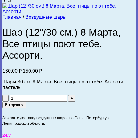
-6%
Главная
/
Воздушные шары
Шар (12″/30 см.) 8 Марта,
Все птицы поют тебе.
Ассорти.
Первоначальная
Текущая
160,00
₽
150,00
₽
цена
цена:
составляла
Шары 30 см. 8 Марта, Все птицы поют тебе. Ассорти,
150,00 ₽.
пастель.
160,00 ₽.
Количество
товара
В корзину
Шар
(12"/30
Закажите доставку воздушных шаров по Санкт-Петербургу и
см.)
Ленинградской области.
8
Марта,
24/7
Все