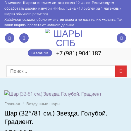
Skip
Внимание! Шарики с гелием летают около 12 часов. Рекомендуем
обработать шарики изнутри Hi-Float ( цена +10 рублей за 1 латексный
to
шарик обычного размера).
content
Хайфлоат создаст оболочку внутри шара и не даст гелию уходить. Так
ваши шарики пролетают намного дольше.
+7 (981) 9041187
на главную
Искать:
Главная
/
Воздушные шары
Шар (32″/81 см.) Звезда. Голубой.
Градиент.