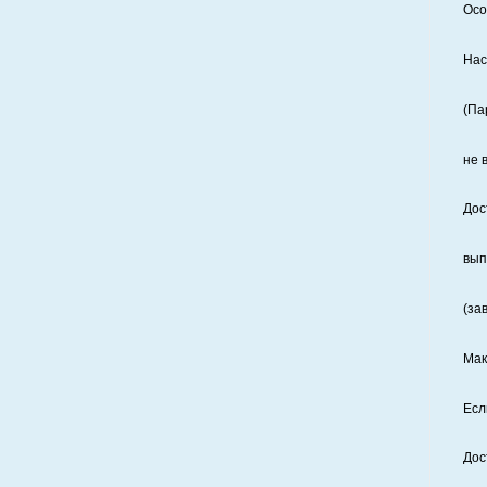
Осо
Нас
(Па
не 
Дос
вып
(за
Мак
Есл
Дос