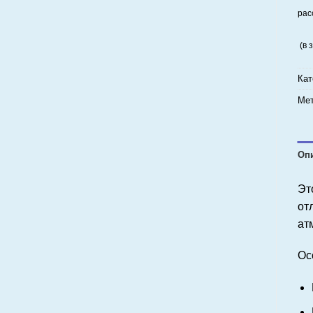
рас
(в 
Кат
Мет
Оп
Эт
от
ат
Ос