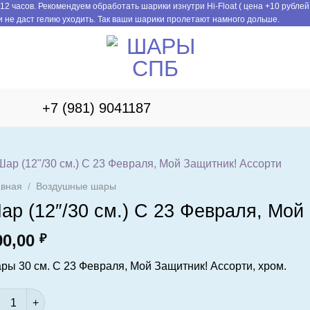
12 часов. Рекомендуем обработать шарики изнутри Hi-Float ( цена +10 рублей
 не даст гелию уходить. Так ваши шарики пролетают намного дольше.
+7 (981) 9041187
авная
/
Воздушные шары
ар (12″/30 см.) С 23 Февраля, Мой
90,00
₽
ры 30 см. С 23 Февраля, Мой Защитник! Ассорти, хром.
ичество товара Шар (12"/30 см.) С 23 Февраля, Мой Защитник