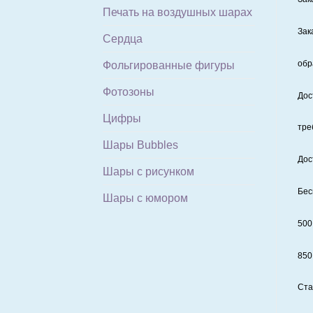
Печать на воздушных шарах
Зак
Сердца
обр
Фольгированные фигуры
Фотозоны
Дос
Цифры
тре
Шары Bubbles
Дос
Шары с рисунком
Бес
Шары с юмором
500
850
Ста