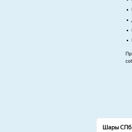
Пр
со