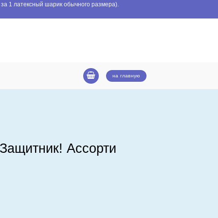
 за 1 латексный шарик обычного размера).
на главную
 Защитник! Ассорти
! Ассорти