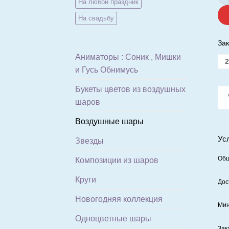
На любой праздник
На свадьбу
Зак
Аниматоры : Соник , Мишки
2
и Гусь Обнимусь
Букеты цветов из воздушных
шаров
Воздушные шары
Ус
Звезды
Общ
Композиции из шаров
Круги
Дос
Новогодняя коллекция
Мин
Одноцветные шары
Зак