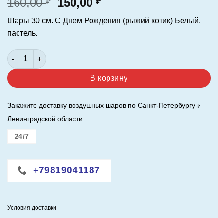
Первоначальная
Текущая
160,00
150,00
₽
₽
цена
цена:
Шары 30 см. С Днём Рождения (рыжий котик) Белый,
составляла
150,00 ₽.
пастель.
160,00 ₽.
Количество товара Шар (12"/30см. ) С Днём Рождения ! (рыж
В корзину
Закажите доставку воздушных шаров по Санкт-Петербургу и
Ленинградской области.
24/7
+79819041187
Условия доставки