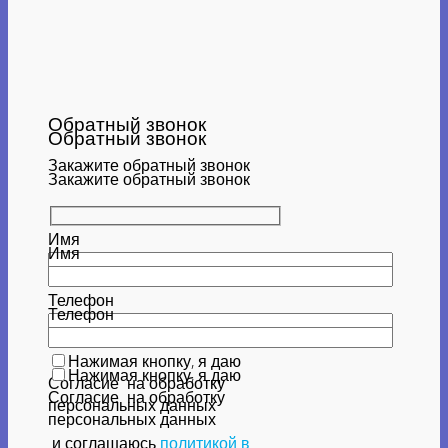
Обратный звонок
Обратный звонок
Закажите обратный звонок
Закажите обратный звонок
Имя
Имя
Телефон
Телефон
Нажимая кнопку, я даю
Нажимая кнопку, я даю
Согласие
на обработку
Согласие
на обработку
персональных данных
персональных данных
и соглашаюсь
политикой в