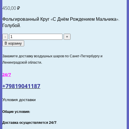
450,00
₽
Фольгированный Круг «С Днём Рождением Мальчика».
Голубой.
Количество
товара
В корзину
Шар
(18"/46
Закажите доставку воздушных шаров по Санкт-Петербургу и
см.)
Ленинградской области.
Круг.
С
24/7
Днём
+79819041187
Рождением
Мальчика.
(
Условия доставки
семья
авокадо
Общие условия:
).
Доставка осуществляется 24/7
.