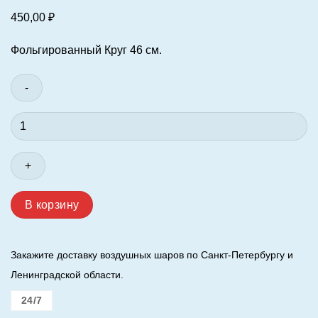
450,00
₽
Фольгированный Круг 46 см.
Количество
товара
Шар
(18"/46
см.)
Круг.
В корзину
Три
Кота.
С
Закажите доставку воздушных шаров по Санкт-Петербургу и
Днём
Ленинградской области.
Рождения.
Синий.
24/7