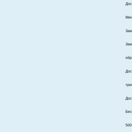
Дос
Мин
Зак
Зак
обр
Дос
тре
Дос
Бес
500