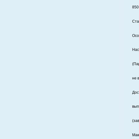
850
Ста
Осо
Нас
(Па
не 
Дос
вып
(за
Мак