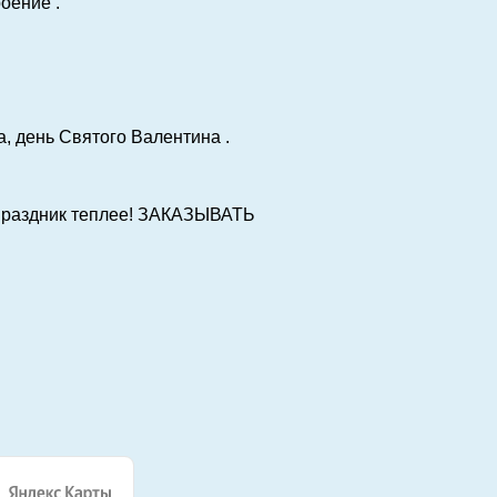
оение .
а, день Святого Валентина .
 праздник теплее! ЗАКАЗЫВАТЬ