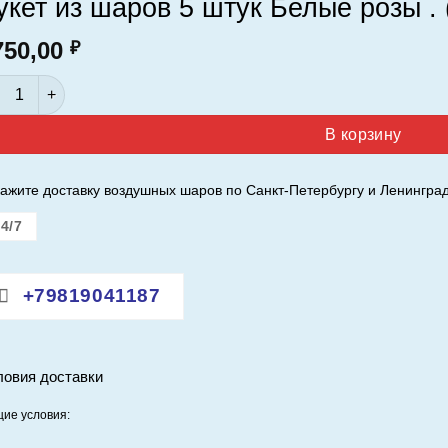
укет из шаров 5 штук Белые розы . (
750,00
₽
ичество товара Букет из шаров 5 штук Белые розы . ( 350 руб.
В корзину
ажите доставку воздушных шаров по Санкт-Петербургу и Ленинград
4/7
+79819041187
ловия доставки
ие условия: