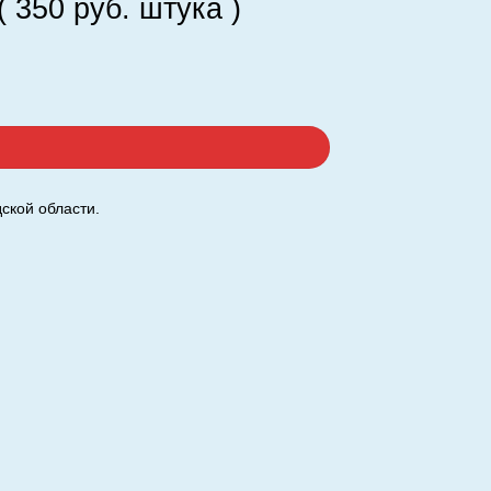
 350 руб. штука )
 штука )
ской области.