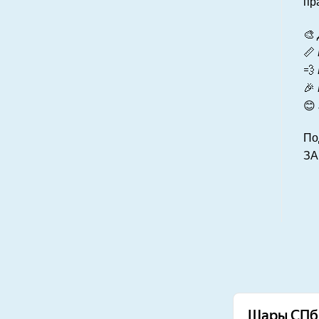
пр
🎨
📏
💨
🎉
😊
По
ЗА