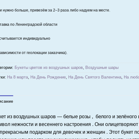
и нужно больше, привезём за 2–3 раза либо надуем на месте.
тавка по Ленинградской области
считывается индивидуально
зависимости от геолокации заказчика).
егории:
Букеты цветов из воздушных шаров
,
Воздушные шары
ки:
На 8 марта
,
На День Рождение
,
На День Святого Валентина
,
На любо
исание
кет из воздушных шаров — белые розы , белого и зелёного ц
мвол нежности и весеннего настроения . Они олицетворяют 
 прекрасным подарком для девочек и женщин . Этот букет п