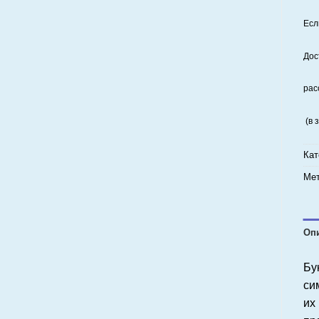
Есл
Дос
рас
(в 
Кат
Мет
Оп
Бу
си
их