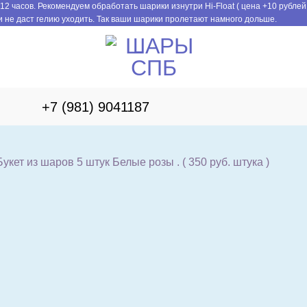
12 часов. Рекомендуем обработать шарики изнутри Hi-Float ( цена +10 рублей
 не даст гелию уходить. Так ваши шарики пролетают намного дольше.
+7 (981) 9041187