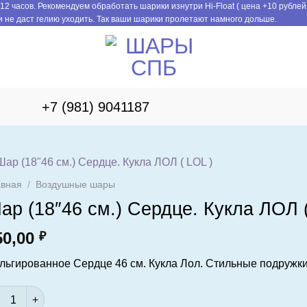
12 часов. Рекомендуем обработать шарики изнутри Hi-Float ( цена +10 рублей
 не даст гелию уходить. Так ваши шарики пролетают намного дольше.
+7 (981) 9041187
авная
/
Воздушные шары
ар (18″46 см.) Сердце. Кукла ЛОЛ (
50,00
₽
льгированное Сердце 46 см. Кукла Лол. Стильные подружки
ичество товара Шар (18"46 см.) Сердце. Кукла ЛОЛ ( LOL )