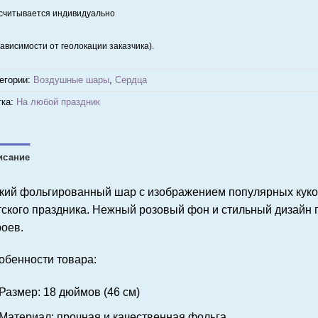
считывается индивидуально
зависимости от геолокации заказчика).
егории:
Воздушные шары
,
Сердца
ка:
На любой праздник
исание
кий фольгированный шар с изображением популярных куко
тского праздника. Нежный розовый фон и стильный дизайн 
роев.
обенности товара:
Размер: 18 дюймов (46 см)
Материал: прочная и качественная фольга