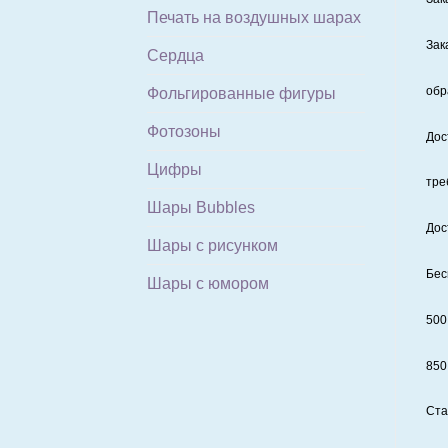
Печать на воздушных шарах
Зак
Сердца
обр
Фольгированные фигуры
Фотозоны
Дос
Цифры
тре
Шары Bubbles
Дос
Шары с рисунком
Бес
Шары с юмором
500
850
Ста