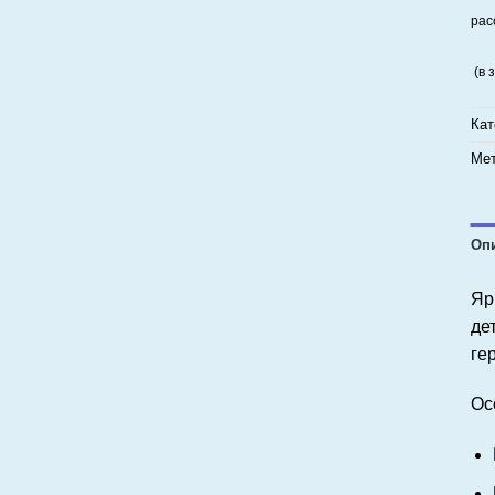
рас
(в 
Кат
Мет
Оп
Яр
де
ге
Ос