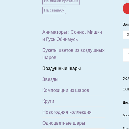
На любой праздник
На свадьбу
Зак
Аниматоры : Соник , Мишки
2
и Гусь Обнимусь
Букеты цветов из воздушных
шаров
Воздушные шары
Ус
Звезды
Общ
Композиции из шаров
Круги
Дос
Новогодняя коллекция
Мин
Одноцветные шары
Зак