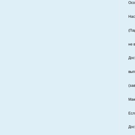
Осо
Нас
(Па
не 
Дос
вып
(за
Мак
Есл
Дос