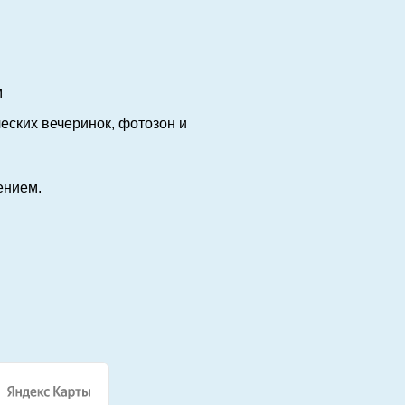
м
еских вечеринок, фотозон и
ением.