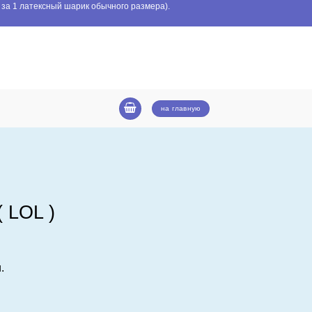
 за 1 латексный шарик обычного размера).
на главную
 LOL )
.