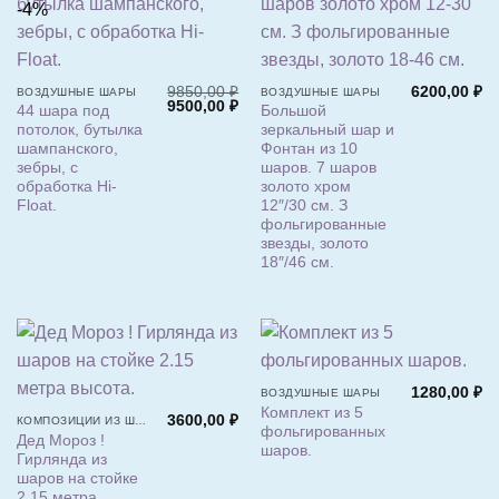
-4%
9850,00
₽
6200,00
₽
ВОЗДУШНЫЕ ШАРЫ
ВОЗДУШНЫЕ ШАРЫ
Первоначальная
Текущая
9500,00
₽
44 шара под
Большой
цена
цена:
потолок, бутылка
зеркальный шар и
составляла
9500,00 ₽.
9850,00 ₽.
шампанского,
Фонтан из 10
зебры, с
шаров. 7 шаров
обработка Hi-
золото хром
Float.
12″/30 см. З
фольгированные
звезды, золото
18″/46 см.
1280,00
₽
ВОЗДУШНЫЕ ШАРЫ
Комплект из 5
3600,00
₽
КОМПОЗИЦИИ ИЗ ШАРОВ
фольгированных
Дед Мороз !
шаров.
Гирлянда из
шаров на стойке
2.15 метра