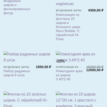
воздушных
шаров и
фольгированных
4300,00
₽
ВОЗДУШНЫЕ ШАРЫ
фигур.
Композиция из
фонтана 10
шаров и
большого шара
Deco Bubble. С
обработкой Hi-
Float.
-20%
1950,00
₽
15000,00
₽
ВОЗДУШНЫЕ ШАРЫ
КОМПОЗИЦИИ ИЗ ШАРОВ
Первоначаль
Т
12000,00
₽
Набор радужных
Новогодняя арка
цена
це
шаров 8 штук
из шаров
составляла
12
15000,00 ₽.
3.40*2.40