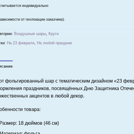
считывается индивидуально
зависимости от геолокации заказчика).
егории:
Воздушные шары
,
Круги
ки:
На 23 февраля
,
На любой праздник
исание
от фольгированный шар с тематическим дизайном «23 фев
ормления праздников, посвящённых Дню Защитника Отечест
ржественных акцентов в любой декор.
обенности товара:
Размер: 18 дюймов (46 см)
Материал: фольга