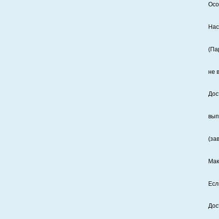
Осо
Нас
(Па
не 
Дос
вып
(за
Мак
Есл
Дос