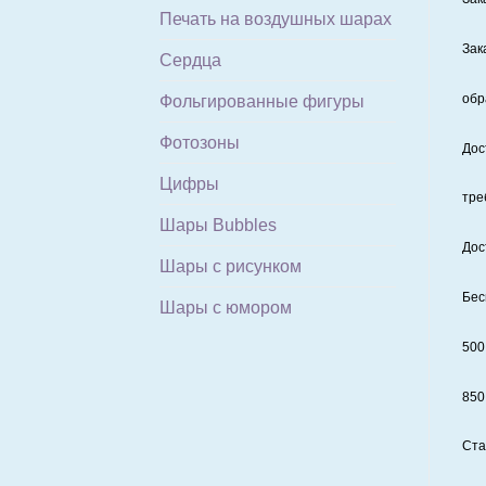
Печать на воздушных шарах
Зак
Сердца
обр
Фольгированные фигуры
Фотозоны
Дос
Цифры
тре
Шары Bubbles
Дос
Шары с рисунком
Бес
Шары с юмором
500
850
Ста