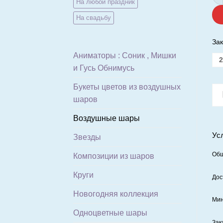
На любой праздник
На свадьбу
Зак
Аниматоры : Соник , Мишки
2
и Гусь Обнимусь
Букеты цветов из воздушных
шаров
Воздушные шары
Ус
Звезды
Общ
Композиции из шаров
Круги
Дос
Новогодняя коллекция
Мин
Одноцветные шары
Зак