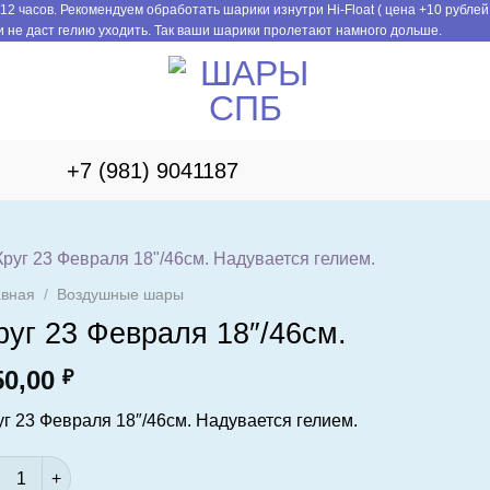
12 часов. Рекомендуем обработать шарики изнутри Hi-Float ( цена +10 рублей
 не даст гелию уходить. Так ваши шарики пролетают намного дольше.
+7 (981) 9041187
авная
/
Воздушные шары
руг 23 Февраля 18″/46см.
50,00
₽
уг 23 Февраля 18″/46см. Надувается гелием.
ичество товара Круг 23 Февраля 18"/46см.