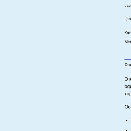
рас
(в 
Кат
Мет
Оп
Эт
оф
то
Ос