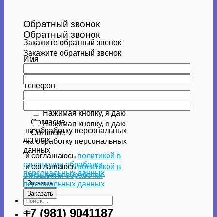
Обратный звонок
Обратный звонок
Закажите обратный звонок
Закажите обратный звонок
Имя
Имя
Телефон
Телефон
Нажимая кнопку, я даю
Согласие
Нажимая кнопку, я даю
на обработку персональных
Согласие
данных
на обработку персональных
данных
и соглашаюсь
политикой в
отношении обработки
и соглашаюсь
политикой в
персональных данных
отношении обработки
персональных данных
Искать:
+7 (981) 9041187