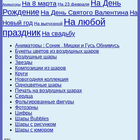
На День
На 8 марта
На 23 февраля
Аниматоры
Рождение
На День Святого Валентина
На
На любой
Новый год
На выпускной
праздник
На свадьбу
Аниматоры : Соник , Мишки и Гусь Обнимусь
Букеты цветов из воздушных шаров
Воздушные шары
Звезды
Композиции из шаров
Круги
Новогодняя коллекция
Одноцветные шары
Печать на воздушных шарах
Сердца
Фольгированные фигуры
Фотозоны
Цифры
Шары Bubbles
Шары с рисунком
Шары с юмором