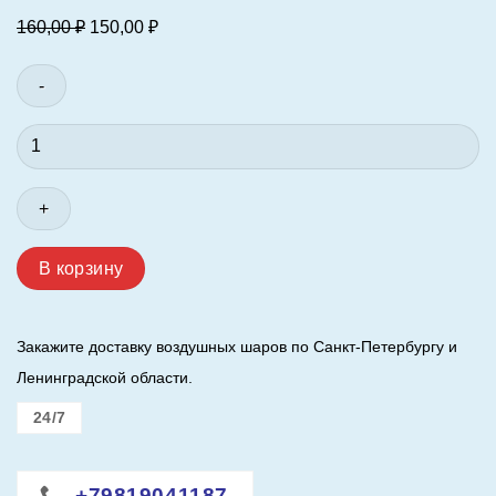
Первоначальная
Текущая
160,00
₽
150,00
₽
цена
цена:
составляла
150,00 ₽.
160,00 ₽.
Количество
товара
Шар
(
12"/
30
В корзину
см.
)
Три
Закажите доставку воздушных шаров по Санкт-Петербургу и
кота
Ленинградской области.
,
играем
24/7
вместе
.
Ассорти
+79819041187