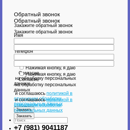
Обратный звонок
Обратный звонок
Закажите обратный звонок
Закажите обратный звонок
Имя
Имя
Телефон
Телефон
Нажимая кнопку, я даю
Согласие
Нажимая кнопку, я даю
на обработку персональных
Согласие
данных
на обработку персональных
данных
и соглашаюсь
политикой в
отношении обработки
и соглашаюсь
политикой в
персональных данных
отношении обработки
персональных данных
Искать:
+7 (981) 9041187