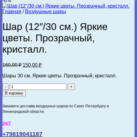
-6%
Главная
/
Воздушные шары
Шар (12″/30 см.) Яркие
цветы. Прозрачный,
кристалл.
Первоначальная
Текущая
160,00
₽
150,00
₽
цена
цена:
составляла
Шары 30 см. Яркие цветы. Прозрачный, кристалл.
150,00 ₽.
160,00 ₽.
Количество
товара
В корзину
Шар
(12"/30
Закажите доставку воздушных шаров по Санкт-Петербургу и
см.)
Ленинградской области.
Яркие
цветы.
24/7
Прозрачный,
кристалл.
+79819041187