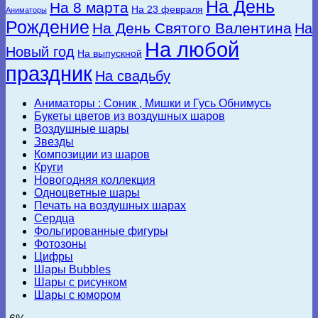
На День
На 8 марта
На 23 февраля
Аниматоры
Рождение
На День Святого Валентина
На
На любой
Новый год
На выпускной
праздник
На свадьбу
Аниматоры : Соник , Мишки и Гусь Обнимусь
Букеты цветов из воздушных шаров
Воздушные шары
Звезды
Композиции из шаров
Круги
Новогодняя коллекция
Одноцветные шары
Печать на воздушных шарах
Сердца
Фольгированные фигуры
Фотозоны
Цифры
Шары Bubbles
Шары с рисунком
Шары с юмором