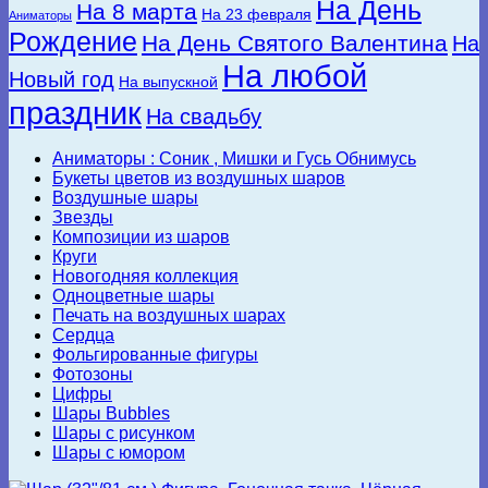
На День
На 8 марта
На 23 февраля
Аниматоры
Рождение
На День Святого Валентина
На
На любой
Новый год
На выпускной
праздник
На свадьбу
Аниматоры : Соник , Мишки и Гусь Обнимусь
Букеты цветов из воздушных шаров
Воздушные шары
Звезды
Композиции из шаров
Круги
Новогодняя коллекция
Одноцветные шары
Печать на воздушных шарах
Сердца
Фольгированные фигуры
Фотозоны
Цифры
Шары Bubbles
Шары с рисунком
Шары с юмором