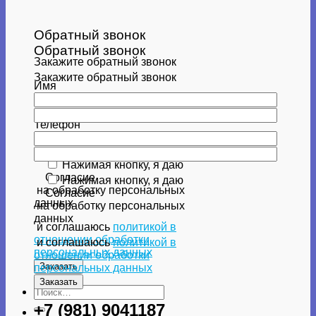
Обратный звонок
Обратный звонок
Закажите обратный звонок
Закажите обратный звонок
Имя
Имя
Телефон
Телефон
Нажимая кнопку, я даю
Согласие
Нажимая кнопку, я даю
на обработку персональных
Согласие
данных
на обработку персональных
данных
и соглашаюсь
политикой в
отношении обработки
и соглашаюсь
политикой в
персональных данных
отношении обработки
персональных данных
Искать:
+7 (981) 9041187