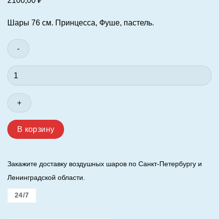
2100,00
₽
Шары 76 см. Принцесса, Фуше, пастель.
Количество
товара
Шар
(30"/76
см.)
Котёнок
В корзину
Принцесса,
Фуше,
пастель.
Закажите доставку воздушных шаров по Санкт-Петербургу и
Ленинградской области.
24/7