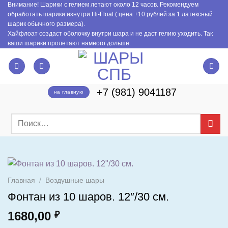
Внимание! Шарики с гелием летают около 12 часов. Рекомендуем
Skip
обработать шарики изнутри Hi-Float ( цена +10 рублей за 1 латексный
to
шарик обычного размера).
content
Хайфлоат создаст оболочку внутри шара и не даст гелию уходить. Так
ваши шарики пролетают намного дольше.
+7 (981) 9041187
на главную
Искать:
Главная
/
Воздушные шары
Фонтан из 10 шаров. 12″/30 см.
1680,00
₽