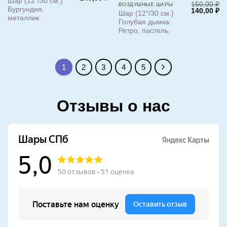
Шар (12″/30 см.)
цена
цена:
150,00
₽
ВОЗДУШНЫЕ ШАРЫ
Бургундия,
Первонача
Т
составляла
140,00 ₽.
140,00
₽
Шар (12″/30 см.)
цена
це
150,00 ₽.
металлик.
Голубая дымка.
составлял
14
150,00 ₽.
Ретро, пастель.
1
2
3
4
5
Отзывы о нас