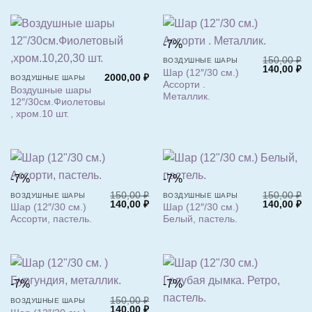
-7%
150,00
₽
ВОЗДУШНЫЕ ШАРЫ
Первонача
Т
140,00
₽
Шар (12″/30 см.)
2000,00
₽
цена
це
ВОЗДУШНЫЕ ШАРЫ
Ассорти .
составлял
14
Воздушные шары
150,00 ₽.
Металлик.
12″/30см.Фиолетовый
, хром.10 шт.
-7%
-7%
150,00
₽
150,00
₽
ВОЗДУШНЫЕ ШАРЫ
ВОЗДУШНЫЕ ШАРЫ
Первоначальная
Текущая
Первонача
Т
140,00
₽
140,00
₽
Шар (12″/30 см.)
Шар (12″/30 см.)
цена
цена:
цена
це
Ассорти, пастель.
Белый, пастель.
составляла
140,00 ₽.
составлял
14
150,00 ₽.
150,00 ₽.
-7%
-7%
150,00
₽
ВОЗДУШНЫЕ ШАРЫ
Первоначальная
Текущая
140,00
₽