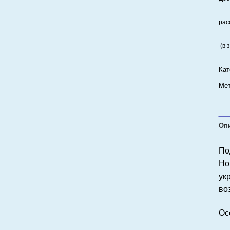
рас
(в 
Кат
Мет
Оп
По
Но
ук
во
Ос