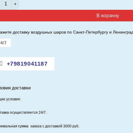
ичество товара Шар (12"/30 см.) С Новым Годом, Удачи! Бел
В корзину
ажите доставку воздушных шаров по Санкт-Петербургу и Ленинград
4/7
+79819041187
ловия доставки
ие условия:
тавка осуществляется 24/7
.
имальная сумма заказа с доставкой 3000 руб.