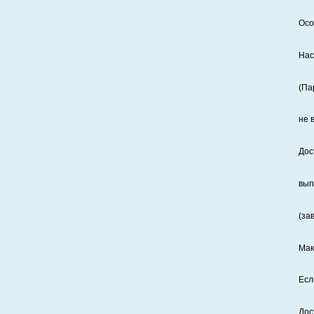
Осо
Нас
(Па
не 
Дос
вып
(за
Мак
Есл
Дос