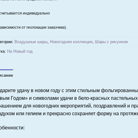
считывается индивидуально
зависимости от геолокации заказчика).
егории:
Воздушные шары
,
Новогодняя коллекция
,
Шары с рисунком
ка:
На Новый год
исание
дарите удачу в новом году с этим стильным фольгированн
вым Годом» и символами удачи в бело-красных пастельных 
рашением для новогодних мероприятий, поздравлений и пра
здухом или гелием и прекрасно сохраняет форму на протяже
обенности
: