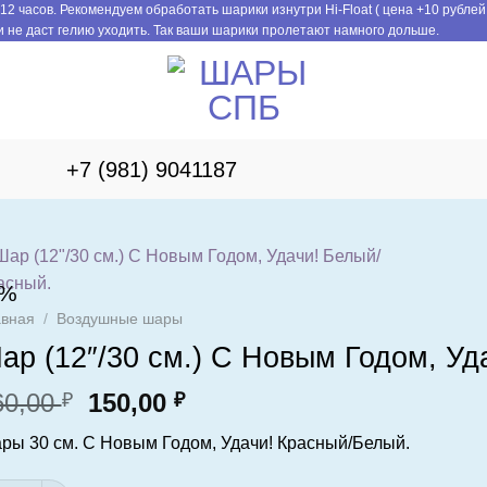
12 часов. Рекомендуем обработать шарики изнутри Hi-Float ( цена +10 рублей
 не даст гелию уходить. Так ваши шарики пролетают намного дольше.
+7 (981) 9041187
6%
авная
/
Воздушные шары
ар (12″/30 см.) С Новым Годом, Уд
Первоначальная
Текущая
60,00
150,00
₽
₽
цена
цена:
ры 30 см. С Новым Годом, Удачи! Красный/Белый.
составляла
150,00 ₽.
160,00 ₽.