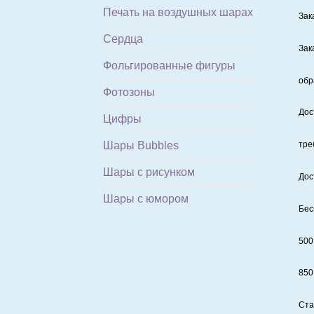
Печать на воздушных шарах
Зак
Сердца
Зак
Фольгированные фигуры
обр
Фотозоны
Дос
Цифры
Шары Bubbles
тре
Шары с рисунком
Дос
Шары с юмором
Бес
500
850
Ста