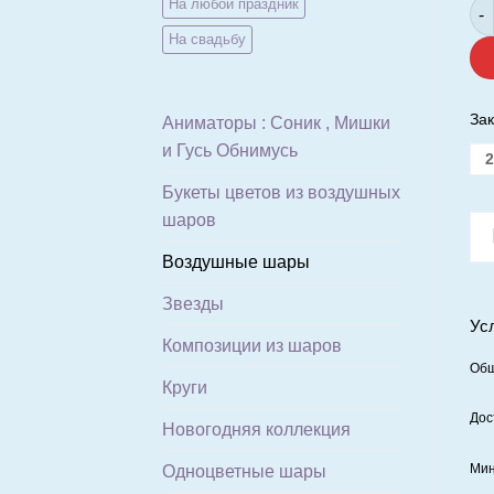
Кол
На любой праздник
На свадьбу
Зак
Аниматоры : Соник , Мишки
и Гусь Обнимусь
2
Букеты цветов из воздушных
шаров
Воздушные шары
Звезды
Ус
Композиции из шаров
Общ
Круги
Дос
Новогодняя коллекция
Мин
Одноцветные шары