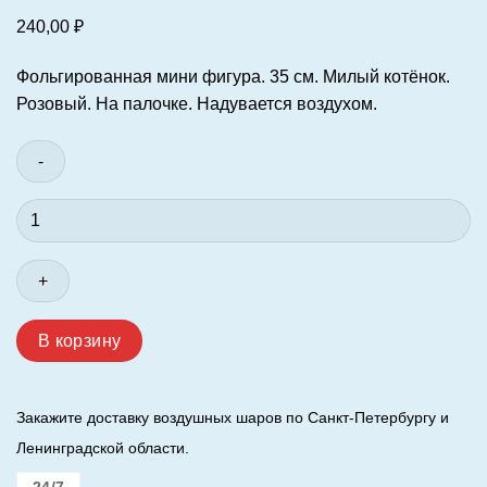
240,00
₽
Фольгированная мини фигура. 35 см. Милый котёнок.
Розовый. На палочке. Надувается воздухом.
Количество
товара
Шар
(14"/35
см.)
Фигура-
В корзину
мини
.
Милый
Закажите доставку воздушных шаров по Санкт-Петербургу и
котёнок.
Ленинградской области.
Розовый.