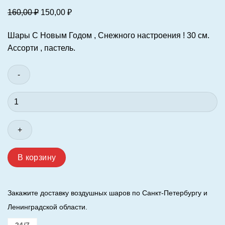
Первоначальная
Текущая
160,00
₽
150,00
₽
цена
цена:
Шары С Новым Годом , Снежного настроения ! 30 см.
составляла
150,00 ₽.
Ассорти , пастель.
160,00 ₽.
Количество
товара
Шар
(12"/30
см.)
С
В корзину
Новым
Годом,
Снежного
Закажите доставку воздушных шаров по Санкт-Петербургу и
настроения!
Ленинградской области.