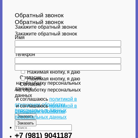
Обратный звонок
Обратный звонок
Закажите обратный звонок
Закажите обратный звонок
Имя
Имя
Телефон
Телефон
Нажимая кнопку, я даю
Согласие
Нажимая кнопку, я даю
на обработку персональных
Согласие
данных
на обработку персональных
данных
и соглашаюсь
политикой в
отношении обработки
и соглашаюсь
политикой в
персональных данных
отношении обработки
персональных данных
Искать:
+7 (981) 9041187