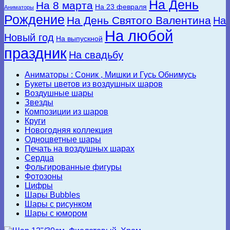
На День
На 8 марта
На 23 февраля
Аниматоры
Рождение
На День Святого Валентина
На
На любой
Новый год
На выпускной
праздник
На свадьбу
Аниматоры : Соник , Мишки и Гусь Обнимусь
Букеты цветов из воздушных шаров
Воздушные шары
Звезды
Композиции из шаров
Круги
Новогодняя коллекция
Одноцветные шары
Печать на воздушных шарах
Сердца
Фольгированные фигуры
Фотозоны
Цифры
Шары Bubbles
Шары с рисунком
Шары с юмором