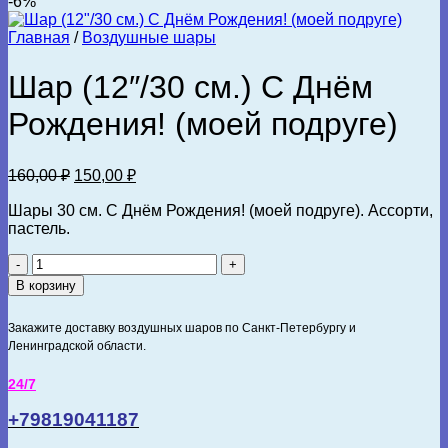
-6%
Главная
/
Воздушные шары
Шар (12″/30 см.) С Днём
Рождения! (моей подруге)
Первоначальная
Текущая
160,00
₽
150,00
₽
цена
цена:
составляла
Шары 30 см. С Днём Рождения! (моей подруге). Ассорти,
150,00 ₽.
пастель.
160,00 ₽.
Количество
товара
В корзину
Шар
(12"/30
Закажите доставку воздушных шаров по Санкт-Петербургу и
см.)
Ленинградской области.
С
Днём
24/7
Рождения!
(моей
+79819041187
подруге)