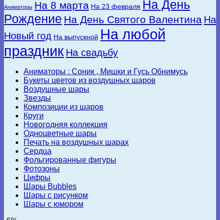
На День
На 8 марта
На 23 февраля
Аниматоры
Рождение
На День Святого Валентина
На
На любой
Новый год
На выпускной
праздник
На свадьбу
Аниматоры : Соник , Мишки и Гусь Обнимусь
Букеты цветов из воздушных шаров
Воздушные шары
Звезды
Композиции из шаров
Круги
Новогодняя коллекция
Одноцветные шары
Печать на воздушных шарах
Сердца
Фольгированные фигуры
Фотозоны
Цифры
Шары Bubbles
Шары с рисунком
Шары с юмором