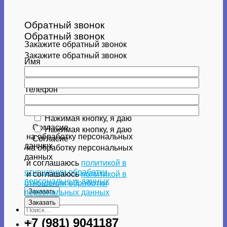
Обратный звонок
Обратный звонок
Закажите обратный звонок
Закажите обратный звонок
Имя
Имя
Телефон
Телефон
Нажимая кнопку, я даю
Согласие
Нажимая кнопку, я даю
на обработку персональных
Согласие
данных
на обработку персональных
данных
и соглашаюсь
политикой в
отношении обработки
и соглашаюсь
политикой в
персональных данных
отношении обработки
персональных данных
Искать:
+7 (981) 9041187