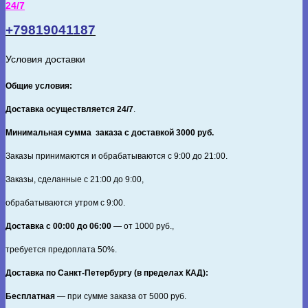
24/7
До
Свидания,
+79819041187
Школа!
Условия доставки
Общие условия:
Доставка осуществляется 24/7
.
Минимальная сумма заказа с доставкой 3000 руб.
Заказы принимаются и обрабатываются с 9:00 до 21:00.
Заказы, сделанные с 21:00 до 9:00,
обрабатываются утром с 9:00.
Доставка с 00:00 до 06:00
— от
1000
руб.,
требуется предоплата
50%
.
Доставка по Санкт‑Петербургу (в пределах КАД):
Бесплатная
— при сумме заказа от
5000
руб.