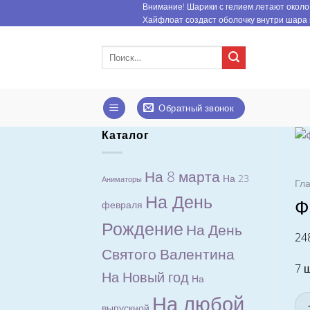
Skip
Внимание! Шарики с гелием летают около 
Хайфлоат создаст оболочку внутри шара 
to
content
Искать:
Обратный звонок
Каталог
На 8 марта
На 23
Аниматоры
Гл
На День
Ф
февраля
Рождение
На День
24
Святого Валентина
7 
На Новый год
На
На любой
выпускной