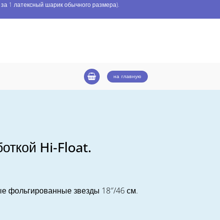
 за 1 латексный шарик обычного размера).
на главную
откой Hi-Float.
тые фольгированные звезды 18″/46 см.