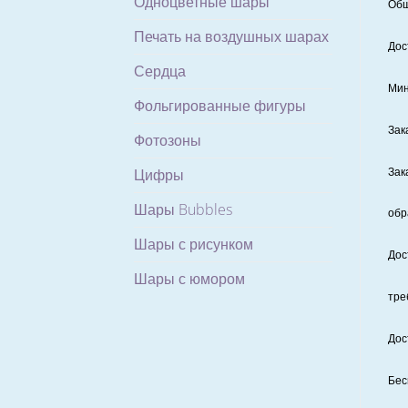
Одноцветные шары
Общ
Печать на воздушных шарах
Дос
Сердца
Мин
Фольгированные фигуры
Зак
Фотозоны
Зак
Цифры
Шары Bubbles
обр
Шары с рисунком
Дос
Шары с юмором
тре
Дос
Бес