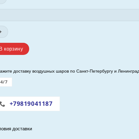
личество
вара
нтан
лотых
В корзину
ров.
работкой
ажите доставку воздушных шаров по Санкт-Петербургу и Ленинград
24/7
at.
+79819041187
ловия доставки