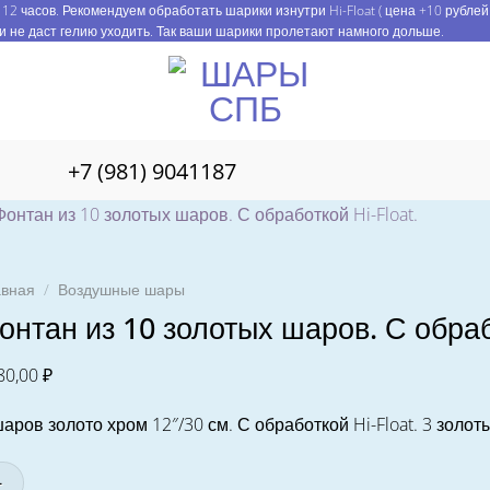
12 часов. Рекомендуем обработать шарики изнутри Hi-Float ( цена +10 рублей
и не даст гелию уходить. Так ваши шарики пролетают намного дольше.
+7 (981) 9041187
авная
/
Воздушные шары
онтан из 10 золотых шаров. С обраб
80,00
₽
шаров золото хром 12″/30 см. С обработкой Hi-Float. 3 золо