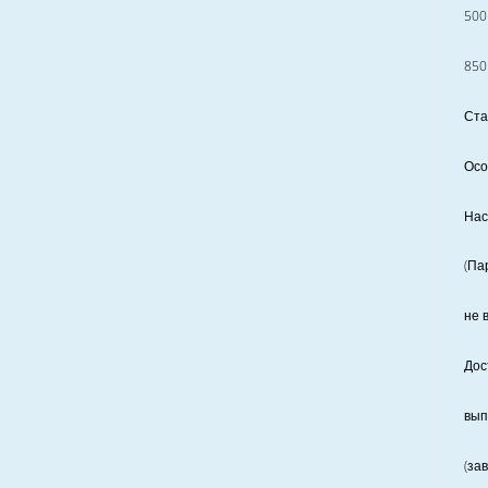
500
850
Ста
Осо
Нас
(Па
не 
Дос
вып
(за