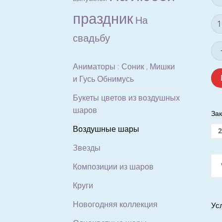
праздник
На
Ко
то
свадьбу
Фо
из
10
Аниматоры : Соник , Мишки
зо
и Гусь Обнимусь
ша
Букеты цветов из воздушных
С
шаров
об
Зак
Hi-
Воздушные шары
Flo
Звезды
Композиции из шаров
Круги
Новогодняя коллекция
Ус