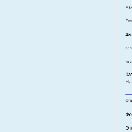
Мак
Есл
Дос
рас
(в 
Ка
На
Оп
Фо
Эт