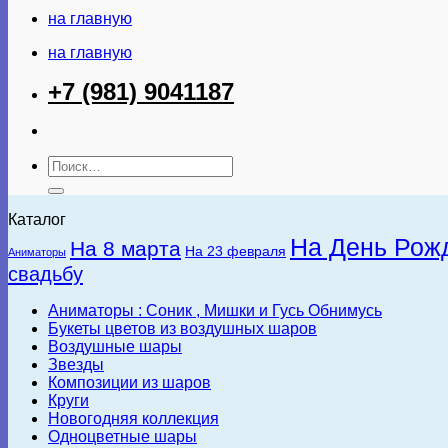
на главную
на главную
+7 (981) 9041187
Искать:
Каталог
На День Рож
На 8 марта
На 23 февраля
Аниматоры
свадьбу
Аниматоры : Соник , Мишки и Гусь Обнимусь
Букеты цветов из воздушных шаров
Воздушные шары
Звезды
Композиции из шаров
Круги
Новогодняя коллекция
Одноцветные шары