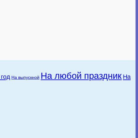
На любой праздник
 год
На
На выпускной