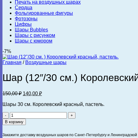
Печать на воздушных шарах
Сердца
Фольгированные фигуры
Фотозоны
Цифры
Шары Bubbles
Шары с рисунком
Шары с юмором
-7%
Главная
/
Воздушные шары
Шар (12″/30 см.) Королевски
Первоначальная
Текущая
150,00
₽
140,00
₽
цена
цена:
составляла
Шары 30 см. Королевский красный, пастель.
140,00 ₽.
150,00 ₽.
Количество
товара
В корзину
Шар
(12"/30
Закажите доставку воздушных шаров по Санкт-Петербургу и Ленинградской 
см.)