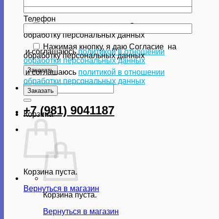
Телефон
Нажимая кнопку, я даю Согласие
на
обработку персональных данных
Нажимая кнопку, я даю Согласие
на
и соглашаюсь
политикой в отношении
обработку персональных данных
обработки персональных данных
и соглашаюсь
политикой в отношении
обработки персональных данных
Искать:
+7 (981) 9041187
Корзина
Корзина пуста.
Вернуться в магазин
Корзина пуста.
Вернуться в магазин