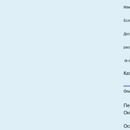
Мак
Есл
Дос
рас
(в 
Ка
Оп
Пе
Он
Ос