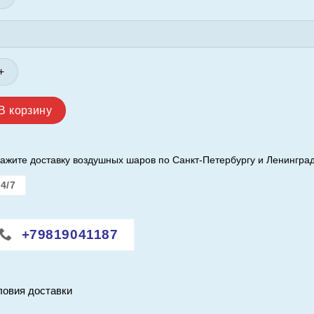
личество
вара
р
"/60
)
рламутр.
В корзину
d.
ажите доставку воздушных шаров по Санкт-Петербургу и Ленинград
4/7
+79819041187
ловия доставки