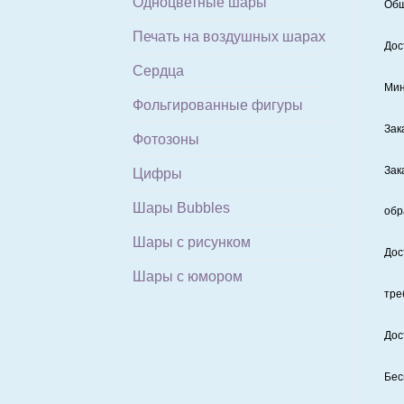
Одноцветные шары
Общ
Печать на воздушных шарах
Дос
Сердца
Мин
Фольгированные фигуры
Зак
Фотозоны
Зак
Цифры
Шары Bubbles
обр
Шары с рисунком
Дос
Шары с юмором
тре
Дос
Бес