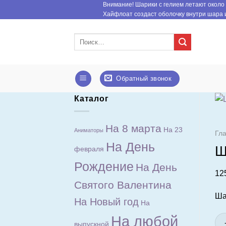
Внимание! Шарики с гелием летают около 
Skip
Хайфлоат создаст оболочку внутри шара и
to
content
Искать:
Обратный звонок
Каталог
На 8 марта
На 23
Аниматоры
Гл
На День
Ш
февраля
Рождение
На День
12
Святого Валентина
Ша
На Новый год
На
На любой
выпускной