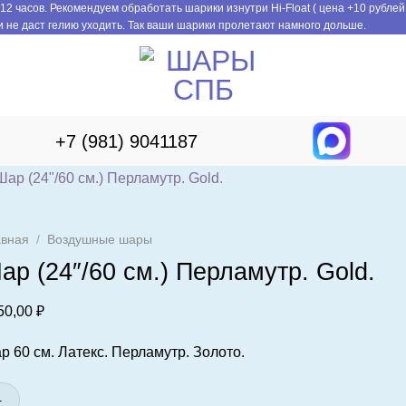
12 часов. Рекомендуем обработать шарики изнутри Hi-Float ( цена +10 рублей
 не даст гелию уходить. Так ваши шарики пролетают намного дольше.
+7 (981) 9041187
авная
/
Воздушные шары
ар (24″/60 см.) Перламутр. Gold.
50,00
₽
р 60 см. Латекс. Перламутр. Золото.