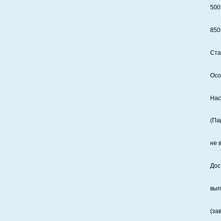
500
850
Ста
Осо
Нас
(Па
не 
Дос
вып
(за