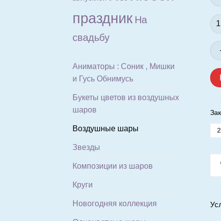
праздник
На
Ко
то
свадьбу
Ша
(24
см.
Аниматоры : Соник , Мишки
Пе
и Гусь Обнимусь
Gol
Букеты цветов из воздушных
шаров
Зак
Воздушные шары
2
Звезды
Композиции из шаров
Круги
Новогодняя коллекция
Ус