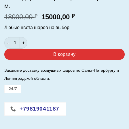
м.
Первоначальная
Текущая
18000,00
15000,00
₽
₽
цена
цена:
Любые цвета шаров на выбор.
составляла
15000,00 ₽.
18000,00 ₽.
Количество товара Фотозона с баннером Холодное сердце и
В корзину
Закажите доставку воздушных шаров по Санкт-Петербургу и
Ленинградской области.
24/7
+79819041187