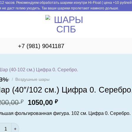
12 часов. Рекомендуем обработать шарики изнутри Hi-Float ( цена +10 рублей
 не даст гелию уходить. Так ваши шарики пролетают намного дольше.
+7 (981) 9041187
13%
авная
/
Воздушные шары
ар (40″/102 см.) Цифра 0. Серебро
Первоначальная
Текущая
200,00
1050,00
₽
₽
цена
цена:
льшая фольгированная фигура. 102 см. Цифра 0. Серебро.
составляла
1050,00 ₽.
1200,00 ₽.
ичество товара Шар (40"/102 см.) Цифра 0. Серебро.