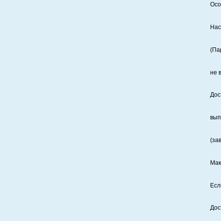
Осо
Нас
(Па
не 
Дос
вып
(за
Мак
Есл
Дос