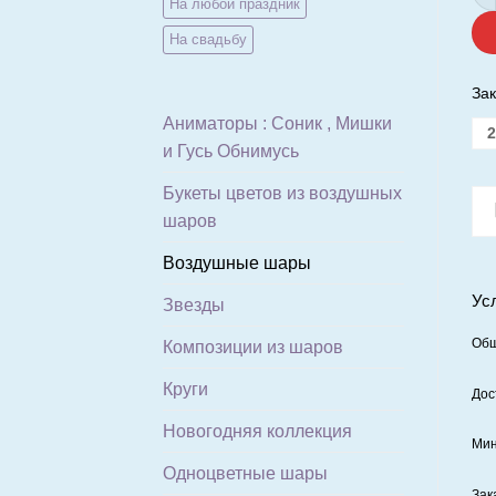
На любой праздник
На свадьбу
Зак
Аниматоры : Соник , Мишки
2
и Гусь Обнимусь
Букеты цветов из воздушных
шаров
Воздушные шары
Ус
Звезды
Общ
Композиции из шаров
Круги
Дос
Новогодняя коллекция
Мин
Одноцветные шары
Зак