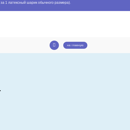
 за 1 латексный шарик обычного размера).
на главную
.