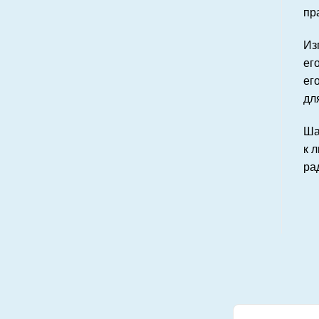
пр
Из
ег
ег
дл
Ша
к 
ра