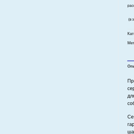
рас
(в 
Кат
Мет
Оп
Пр
се
дл
со
Се
га
ша