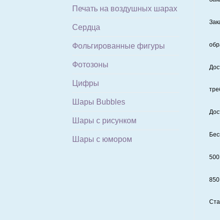
Печать на воздушных шарах
Зак
Сердца
обр
Фольгированные фигуры
Фотозоны
Дос
Цифры
тре
Шары Bubbles
Дос
Шары с рисунком
Бес
Шары с юмором
500
850
Ста