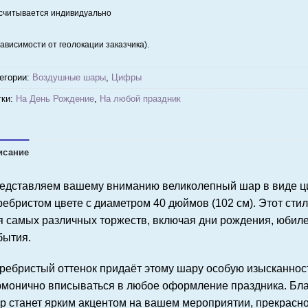
считывается индивидуально
зависимости от геолокации заказчика).
егории:
Воздушные шары
,
Цифры
ки:
На День Рождение
,
На любой праздник
исание
едставляем вашему вниманию великолепный шар в виде ц
ребристом цвете с диаметром 40 дюймов (102 см). Этот ст
я самых различных торжеств, включая дни рождения, юбил
бытия.
ребристый оттенок придаёт этому шару особую изысканност
рмонично вписываться в любое оформление праздника. Бла
р станет ярким акцентом на вашем мероприятии, прекрасно