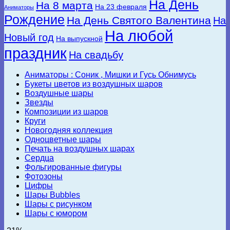
На День
На 8 марта
На 23 февраля
Аниматоры
Рождение
На День Святого Валентина
На
На любой
Новый год
На выпускной
праздник
На свадьбу
Аниматоры : Соник , Мишки и Гусь Обнимусь
Букеты цветов из воздушных шаров
Воздушные шары
Звезды
Композиции из шаров
Круги
Новогодняя коллекция
Одноцветные шары
Печать на воздушных шарах
Сердца
Фольгированные фигуры
Фотозоны
Цифры
Шары Bubbles
Шары с рисунком
Шары с юмором