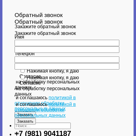
Обратный звонок
Обратный звонок
Закажите обратный звонок
Закажите обратный звонок
Имя
Имя
Телефон
Телефон
Нажимая кнопку, я даю
Согласие
Нажимая кнопку, я даю
на обработку персональных
Согласие
данных
на обработку персональных
данных
и соглашаюсь
политикой в
отношении обработки
и соглашаюсь
политикой в
персональных данных
отношении обработки
персональных данных
Искать:
+7 (981) 9041187