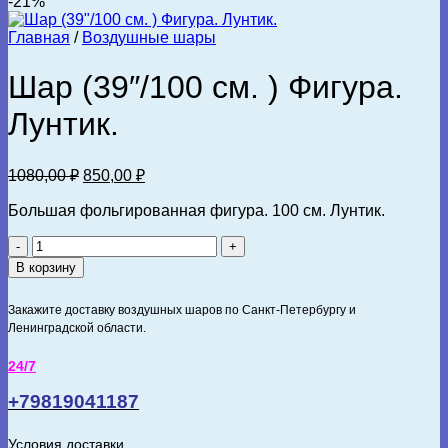
-21%
Главная
/
Воздушные шары
Шар (39″/100 см. ) Фигура.
Лунтик.
Первоначальная
Текущая
1080,00
₽
850,00
₽
цена
цена:
составляла
Большая фольгированная фигура. 100 см. Лунтик.
850,00 ₽.
1080,00 ₽.
Количество
товара
В корзину
Шар
(39"/100
Закажите доставку воздушных шаров по Санкт-Петербургу и
см.
Ленинградской области.
)
Фигура.
24/7
Лунтик.
+79819041187
Условия доставки