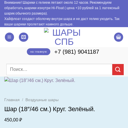
Внимание! Шарики с гелием летают около 12 часов. Рекомендуем
Skip
обработать шарики изнутри Hi-Float ( цена +10 рублей за 1 латексный
to
шарик обычного размера).
content
Хайфлоат создаст оболочку внутри шара и не даст гелию уходить. Так
ваши шарики пролетают намного дольше.
+7 (981) 9041187
на главную
Искать:
Главная
/
Воздушные шары
Шар (18″/46 см.) Круг. Зелёный.
450,00
₽