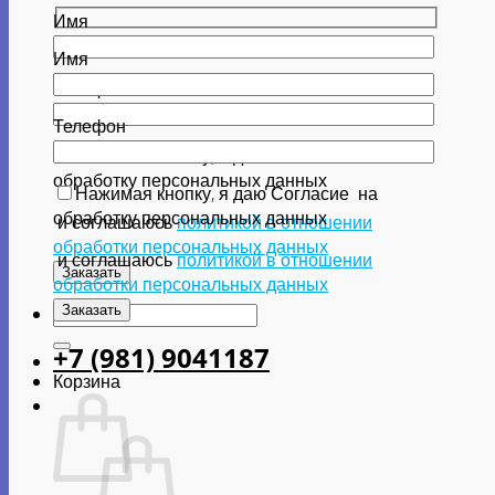
Имя
Имя
Телефон
Телефон
Нажимая кнопку, я даю Согласие
на
обработку персональных данных
Нажимая кнопку, я даю Согласие
на
обработку персональных данных
и соглашаюсь
политикой в отношении
обработки персональных данных
и соглашаюсь
политикой в отношении
обработки персональных данных
Искать:
+7 (981) 9041187
Корзина