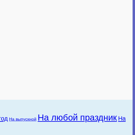
На любой праздник
год
На
На выпускной