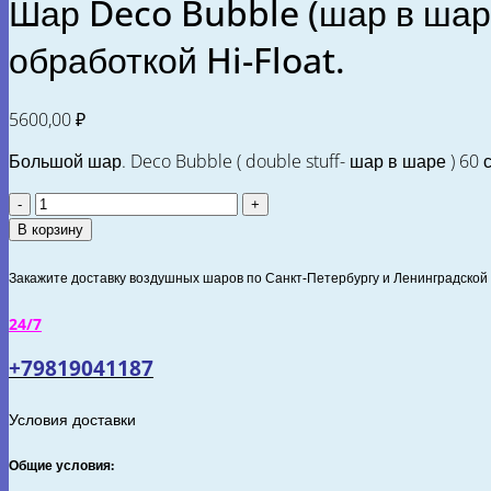
Шар Deco Bubble (шар в шаре
обработкой Hi-Float.
5600,00
₽
Большой шар. Deco Bubble ( double stuff- шар в шаре ) 6
Количество
товара
В корзину
Шар
Deco
Закажите доставку воздушных шаров по Санкт-Петербургу и Ленинградской 
Bubble
(шар
24/7
в
+79819041187
шаре)
и
Фонтан
Условия доставки
из
15
Общие условия:
латексных