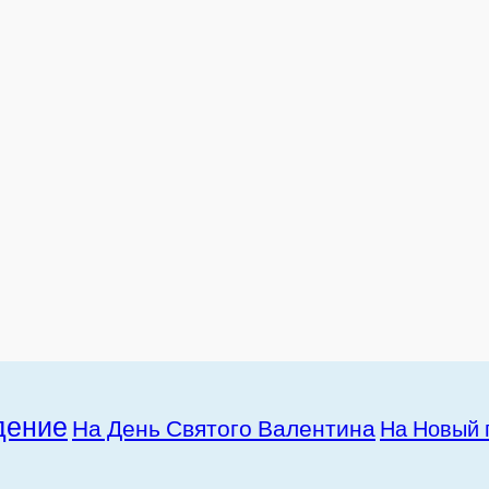
дение
На День Святого Валентина
На Новый 