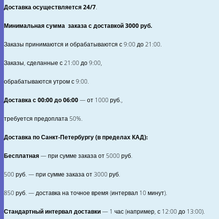
Доставка осуществляется 24/7
.
сердец.
Красные.
Минимальная сумма заказа с доставкой 3000 руб.
12"/30см.
С
Заказы принимаются и обрабатываются с 9:00 до 21:00.
обработкой
Заказы, сделанные с 21:00 до 9:00,
Hi-
Float.
обрабатываются утром с 9:00.
Доставка с 00:00 до 06:00
— от
1000
руб.,
требуется предоплата
50%
.
Доставка по Санкт‑Петербургу (в пределах КАД):
Бесплатная
— при сумме заказа от
5000
руб.
500
руб. — при сумме заказа от
3000
руб.
850
руб. — доставка на точное время (интервал 10 минут).
Стандартный интервал доставки
— 1 час (например, с 12:00 до 13:00).