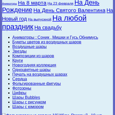
На День
На 8 марта
На 23 февраля
Аниматоры
Рождение
На День Святого Валентина
На
На любой
Новый год
На выпускной
праздник
На свадьбу
Аниматоры : Соник , Мишки и Гусь Обнимусь
Букеты цветов из воздушных шаров
Воздушные шары
Звезды
Композиции из шаров
Круги
Новогодняя коллекция
Одноцветные шары
Печать на воздушных шарах
Сердца
Фольгированные фигуры
Фотозоны
Цифры
Шары Bubbles
Шары с рисунком
Шары с юмором