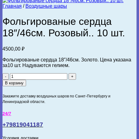
Главная
/
Воздушные шары
Фольгированые сердца
18″/46см. Розовый.. 10 шт.
4500,00
₽
Фольгированые сердца 18″/46см. Золото. Цена указана
за10 шт. Надуваются гелием.
Количество
товара
В корзину
Фольгированые
сердца
Закажите доставку воздушных шаров по Санкт-Петербургу и
18"/46см.
Ленинградской области.
Розовый..
10
24/7
шт.
+79819041187
Условия доставки