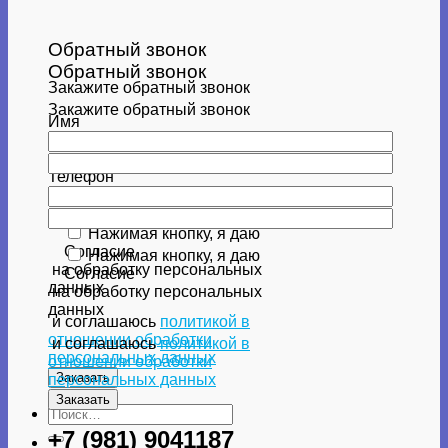
Обратный звонок
Обратный звонок
Закажите обратный звонок
Закажите обратный звонок
Имя
Имя
Телефон
Телефон
Нажимая кнопку, я даю
Согласие
Нажимая кнопку, я даю
на обработку персональных
Согласие
данных
на обработку персональных
данных
и соглашаюсь
политикой в
отношении обработки
и соглашаюсь
политикой в
персональных данных
отношении обработки
персональных данных
Искать:
+7 (981) 9041187