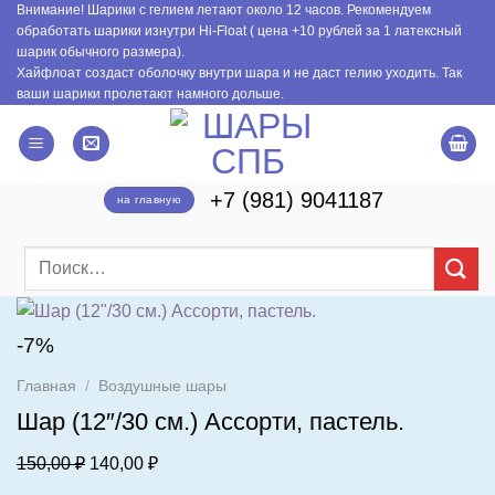
Внимание! Шарики с гелием летают около 12 часов. Рекомендуем
Skip
обработать шарики изнутри Hi-Float ( цена +10 рублей за 1 латексный
to
шарик обычного размера).
content
Хайфлоат создаст оболочку внутри шара и не даст гелию уходить. Так
ваши шарики пролетают намного дольше.
+7 (981) 9041187
на главную
Искать:
-7%
Главная
/
Воздушные шары
Шар (12″/30 см.) Ассорти, пастель.
Первоначальная
Текущая
150,00
₽
140,00
₽
цена
цена: