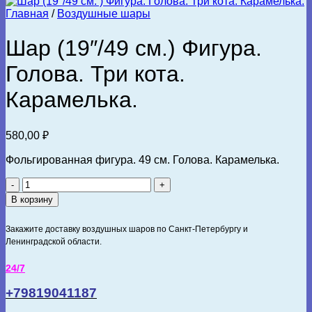
Главная
/
Воздушные шары
Шар (19″/49 см.) Фигура.
Голова. Три кота.
Карамелька.
580,00
₽
Фольгированная фигура. 49 см. Голова. Карамелька.
Количество
товара
В корзину
Шар
(19"/49
Закажите доставку воздушных шаров по Санкт-Петербургу и
см.)
Ленинградской области.
Фигура.
Голова.
24/7
Три
кота.
+79819041187
Карамелька.