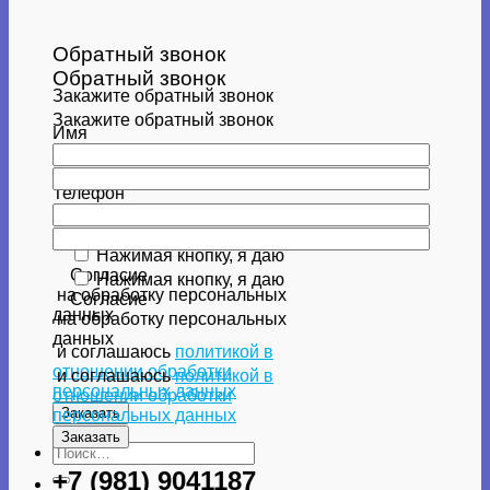
Обратный звонок
Обратный звонок
Закажите обратный звонок
Закажите обратный звонок
Имя
Имя
Телефон
Телефон
Нажимая кнопку, я даю
Согласие
Нажимая кнопку, я даю
на обработку персональных
Согласие
данных
на обработку персональных
данных
и соглашаюсь
политикой в
отношении обработки
и соглашаюсь
политикой в
персональных данных
отношении обработки
персональных данных
Искать:
+7 (981) 9041187