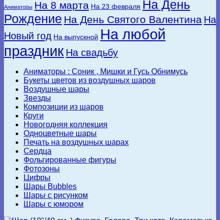
На День
На 8 марта
На 23 февраля
Аниматоры
Рождение
На День Святого Валентина
На
На любой
Новый год
На выпускной
праздник
На свадьбу
Аниматоры : Соник , Мишки и Гусь Обнимусь
Букеты цветов из воздушных шаров
Воздушные шары
Звезды
Композиции из шаров
Круги
Новогодняя коллекция
Одноцветные шары
Печать на воздушных шарах
Сердца
Фольгированные фигуры
Фотозоны
Цифры
Шары Bubbles
Шары с рисунком
Шары с юмором