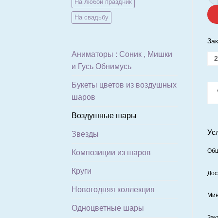
На любой праздник
На свадьбу
Зак
Аниматоры : Соник , Мишки
2
и Гусь Обнимусь
Букеты цветов из воздушных
шаров
Воздушные шары
Ус
Звезды
Общ
Композиции из шаров
Круги
Дос
Новогодняя коллекция
Мин
Одноцветные шары
Зак