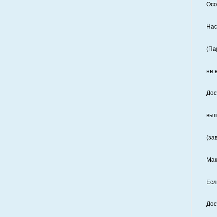
Осо
Нас
(Па
не 
Дос
вып
(за
Мак
Есл
Дос