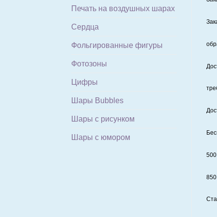
Печать на воздушных шарах
Зак
Сердца
обр
Фольгированные фигуры
Фотозоны
Дос
Цифры
тре
Шары Bubbles
Дос
Шары с рисунком
Бес
Шары с юмором
500
850
Ста