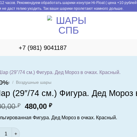
12 часов. Рекомендуем обработать шарики изнутри Hi-Float ( цена +10 рублей
 не даст гелию уходить. Так ваши шарики пролетают намного дольше.
+7 (981) 9041187
20%
авная
/
Воздушные шары
ар (29″/74 см.) Фигура. Дед Мороз 
Первоначальная
Текущая
00,00
480,00
₽
₽
цена
цена:
льгированная Фигура. Дед Мороз в очках. Красный.
составляла
480,00 ₽.
600,00 ₽.
ичество товара Шар (29"/74 см.) Фигура. Дед Мороз в очках. 