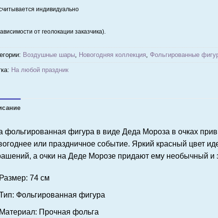
считывается индивидуально
зависимости от геолокации заказчика).
егории:
Воздушные шары
,
Новогодняя коллекция
,
Фольгированные фигу
ка:
На любой праздник
исание
а фольгированная фигура в виде Деда Мороза в очках прив
вогоднее или праздничное событие. Яркий красный цвет ид
рашений, а очки на Деде Морозе придают ему необычный и 
Размер:
74 см
Тип:
Фольгированная фигура
Материал:
Прочная фольга