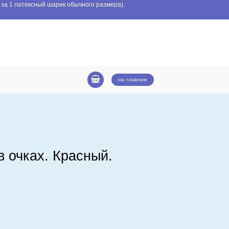
 за 1 латексный шарик обычного размера).
на главную
в очках. Красный.
Красный.