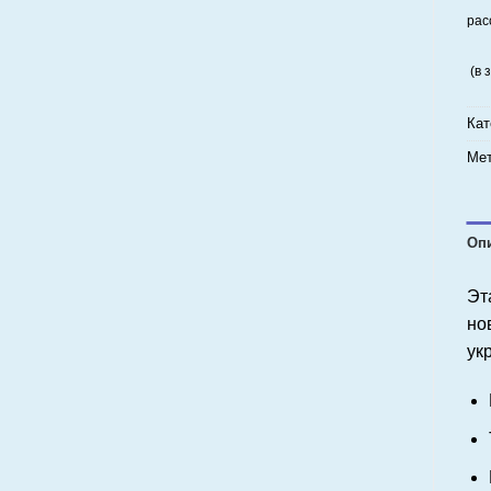
рас
(в 
Кат
Мет
Оп
Эт
но
ук