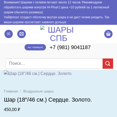
Внимание! Шарики с гелием летают около 12 часов. Рекомендуем
Skip
обработать шарики изнутри Hi-Float ( цена +10 рублей за 1 латексный
to
шарик обычного размера).
content
Хайфлоат создаст оболочку внутри шара и не даст гелию уходить. Так
ваши шарики пролетают намного дольше.
+7 (981) 9041187
на главную
Искать:
Главная
/
Воздушные шары
Шар (18″/46 см.) Сердце. Золото.
450,00
₽