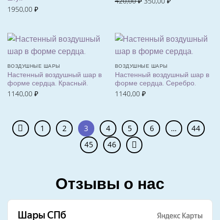
Первоначальная
Текущая
420,00
₽
350,00
₽
1950,00
₽
цена
цена:
составляла
350,00 ₽.
420,00 ₽.
ВОЗДУШНЫЕ ШАРЫ
ВОЗДУШНЫЕ ШАРЫ
Настенный воздушный шар в
Настенный воздушный шар в
форме сердца. Красный.
форме сердца. Серебро.
1140,00
₽
1140,00
₽
1
2
3
4
5
6
…
44
45
46
Отзывы о нас