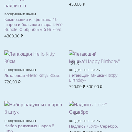
450,00
₽
ВОЗДУШНЫЕ ШАРЫ
Композиция из фонтана 10
шаров и большого шара Deco
Bubble. С обработкой Hi-Float.
4300,00
₽
-31%
ВОЗДУШНЫЕ ШАРЫ
ВОЗДУШНЫЕ ШАРЫ
Летающий Мишка»Happy
Летающая «Hello Kitty» 80см.
Birthday»
720,00
₽
Первоначальная
Текущая
720,00
₽
500,00
₽
цена
цена:
составляла
500,00 ₽.
720,00 ₽.
-17%
ВОЗДУШНЫЕ ШАРЫ
ВОЗДУШНЫЕ ШАРЫ
Набор радужных шаров 8
Надпись «Love» Серебро.
штук