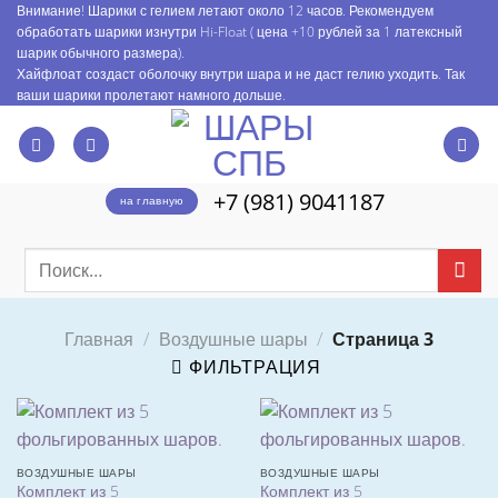
Skip
Внимание! Шарики с гелием летают около 12 часов. Рекомендуем
обработать шарики изнутри Hi-Float ( цена +10 рублей за 1 латексный
to
шарик обычного размера).
content
Хайфлоат создаст оболочку внутри шара и не даст гелию уходить. Так
ваши шарики пролетают намного дольше.
+7 (981) 9041187
на главную
Искать:
Главная
/
Воздушные шары
/
Страница 3
ФИЛЬТРАЦИЯ
ВОЗДУШНЫЕ ШАРЫ
ВОЗДУШНЫЕ ШАРЫ
Комплект из 5
Комплект из 5