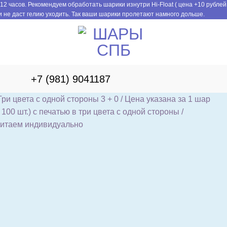
12 часов. Рекомендуем обработать шарики изнутри Hi-Float ( цена +10 рублей
 не даст гелию уходить. Так ваши шарики пролетают намного дольше.
+7 (981) 9041187