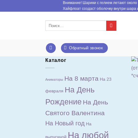
Внимание! Шарики с гелием летают около 
Skip
Хайфлоат создаст оболочку внутри шара и
to
content
Искать:
Обратный звонок
Каталог
На 8 марта
На 23
Аниматоры
На День
февраля
Рождение
На День
Святого Валентина
На Новый год
На
На любой
выпускной