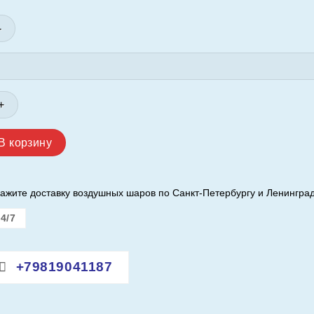
личество
вара
и
ета
ной
В корзину
ороны
ажите доставку воздушных шаров по Санкт-Петербургу и Ленинград
4/7
на
зана
+79819041187
р