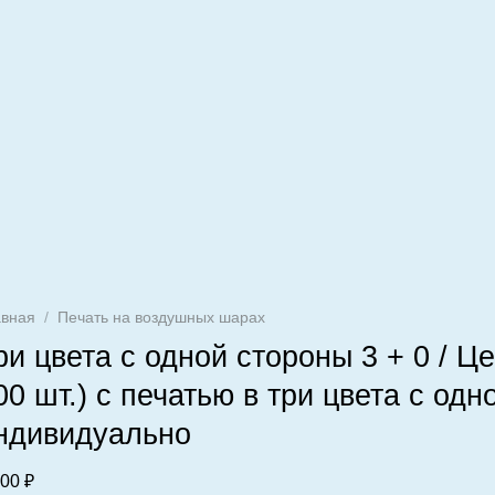
авная
/
Печать на воздушных шарах
ри цвета с одной стороны 3 + 0 / Це
00 шт.) с печатью в три цвета с одн
ндивидуально
,00
₽