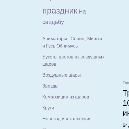
праздник
На
свадьбу
Аниматоры : Соник , Мишки
и Гусь Обнимусь
Букеты цветов из воздушных
шаров
Воздушные шары
Гл
Звезды
Т
Композиции из шаров
1
Круги
и
Новогодняя коллекция
64