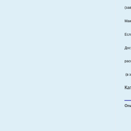
(за
Мак
Есл
Дос
рас
(в 
Ка
Оп