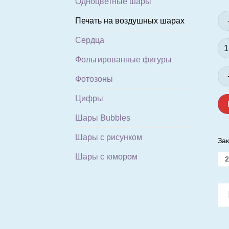
Одноцветные шары
Печать на воздушных шарах
Сердца
Ко
то
Фольгированные фигуры
Тр
Фотозоны
цв
с
Цифры
од
ст
Шары Bubbles
3
Шары с рисунком
+
Зак
0
Шары с юмором
2
/
Це
ука
за
1
ша