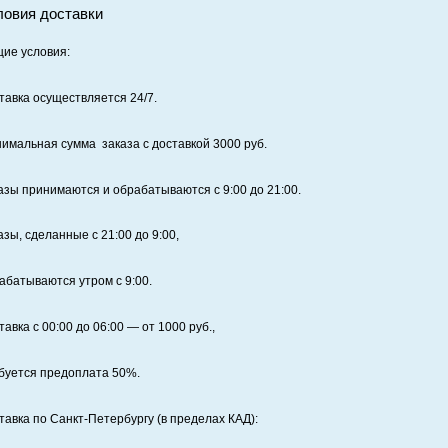
ловия доставки
0
)
ие условия:
чатью
тавка осуществляется 24/7
.
и
имальная сумма заказа с доставкой 3000 руб.
ета
азы принимаются и обрабатываются с 9:00 до 21:00.
ной
ороны
азы, сделанные с 21:00 до 9:00,
читаем
абатываются утром с 9:00.
дивидуально
тавка с 00:00 до 06:00
— от
1000
руб.,
буется предоплата
50%
.
тавка по Санкт‑Петербургу (в пределах КАД):