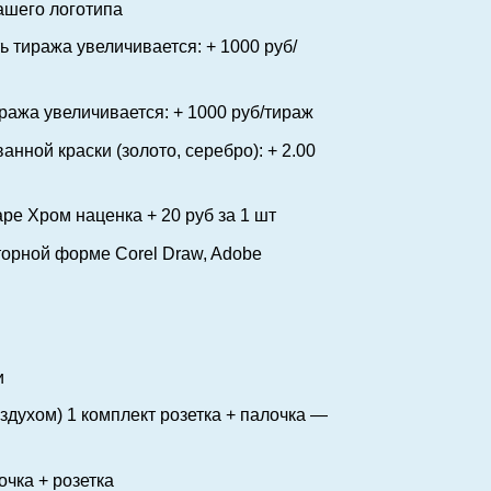
ашего логотипа
ь тиража увеличивается: + 1000 руб/
иража увеличивается: + 1000 руб/тираж
ной краски (золото, серебро): + 2.00
шаре
Хром
наценка + 20 руб за 1 шт
кторной форме
Corel Draw, Adobe
и
здухом) 1 комплект розетка + палочка —
лект входит палочка + розетка