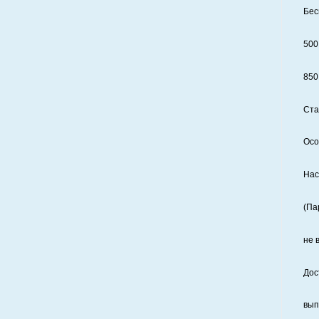
Бес
500
850
Ста
Осо
Нас
(Па
не 
Дос
вып